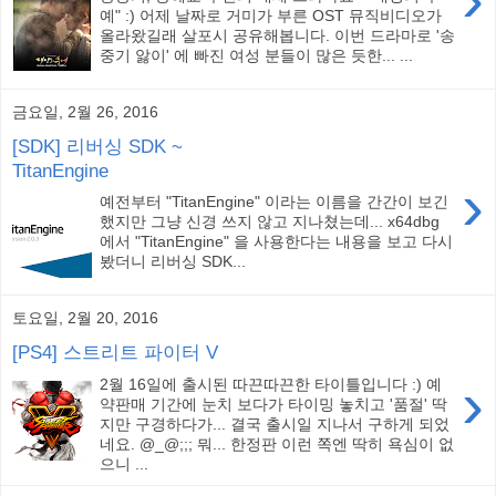
예" :) 어제 날짜로 거미가 부른 OST 뮤직비디오가
올라왔길래 살포시 공유해봅니다. 이번 드라마로 '송
중기 앓이' 에 빠진 여성 분들이 많은 듯한... ...
금요일, 2월 26, 2016
[SDK] 리버싱 SDK ~
TitanEngine
›
예전부터 "TitanEngine" 이라는 이름을 간간이 보긴
했지만 그냥 신경 쓰지 않고 지나쳤는데... x64dbg
에서 "TitanEngine" 을 사용한다는 내용을 보고 다시
봤더니 리버싱 SDK...
토요일, 2월 20, 2016
[PS4] 스트리트 파이터 V
›
2월 16일에 출시된 따끈따끈한 타이틀입니다 :) 예
약판매 기간에 눈치 보다가 타이밍 놓치고 '품절' 딱
지만 구경하다가... 결국 출시일 지나서 구하게 되었
네요. @_@;;; 뭐... 한정판 이런 쪽엔 딱히 욕심이 없
으니 ...