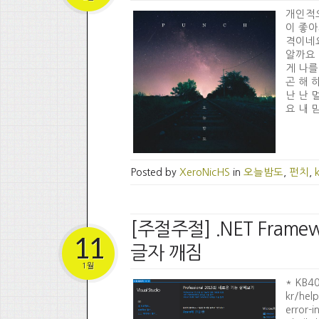
개인적으
이 좋아
격이네요
알까요 
게 나를
곤 해 
난 난 
요 내 
Posted by
XeroNicHS
in
오늘밤도
,
펀치
,
[주절주절] .NET Frame
11
글자 깨짐
1월
* KB4
kr/hel
error