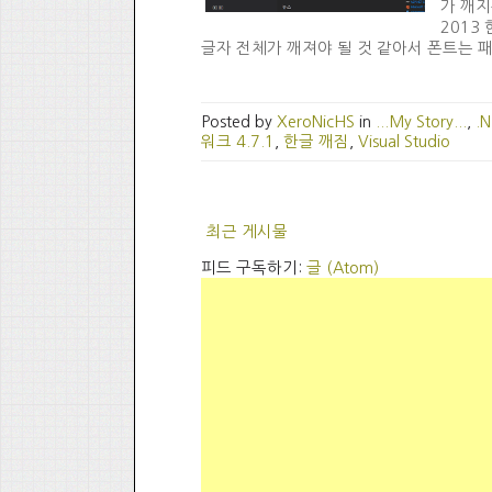
가 깨지는
2013
글자 전체가 깨져야 될 것 같아서 폰트는 패스 
Posted by
XeroNicHS
in
...My Story...
,
.N
워크 4.7.1
,
한글 깨짐
,
Visual Studio
최근 게시물
피드 구독하기:
글 (Atom)