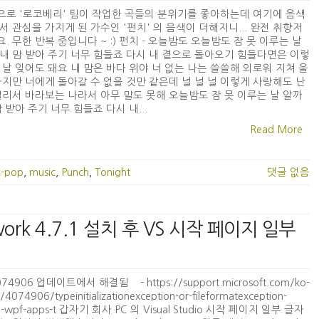
로 '로코베리' 팀이 작업한 곡들의 분위기를 좋아하는데 여기에 음색
서 관심을 가지게 된 가수인 '펀치' 의 음색이 더해지니... 완전 취향저
. 무한 반복 중입니다 ~ :) 펀치 - 오늘밤도 오늘밤도 잠 못 이루는 날
내 맘 받아 주기 너무 힘들죠 다시 내 곁으로 돌아오기 힘들다면은 이렇
 날 잊어도 돼요 내 맘은 바다 위야 너 없는 나는 쓸쓸해 외로워 지쳐 울
하지만 너에게 돌아갈 수 없을 것만 같은데 널 널 널 이렇게 사랑해도 난
멀리서 바라보는 나라서 아무 말도 못해 오늘밤도 잠 못 이루는 날 알까
맘 받아 주기 너무 힘들죠 다시 내...
Read More
k-pop
,
music
,
Punch
,
Tonight
댓글 없음
work 4.7.1 설치 후 VS 시작 페이지 일부
074906 업데이트에서 해결됨 - https://support.microsoft.com/ko-
p/4074906/typeinitializationexception-or-fileformatexception-
-in-wpf-apps-t 갑자기 회사 PC 의 Visual Studio 시작 페이지 일부 글자