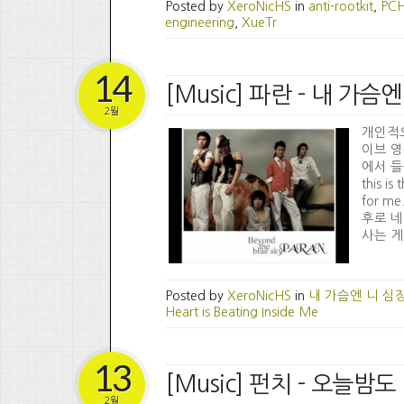
Posted by
XeroNicHS
in
anti-rootkit
,
PCH
engineering
,
XueTr
14
[Music] 파란 - 내 가
2월
개인적으
이브 영
에서 들
this is
for m
후로 네
사는 게
Posted by
XeroNicHS
in
내 가슴엔 니 심
Heart is Beating Inside Me
13
[Music] 펀치 - 오늘밤도
2월