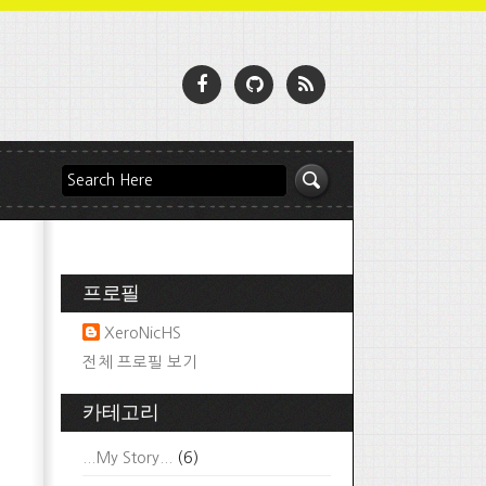
프로필
XeroNicHS
전체 프로필 보기
카테고리
...My Story...
(6)