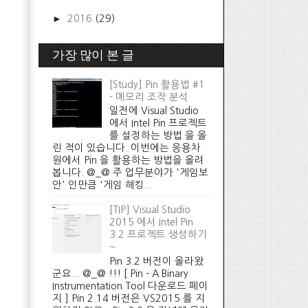
►
2016
(29)
가장 많이 본 글
[Study] Pin 활용법 #1
- 메모리 조작 분석
일전에 Visual Studio
에서 Intel Pin 프로젝트
를 설정하는 방법 을 올
린 적이 있습니다. 이번에는 응용차
원에서 Pin 을 활용하는 방법을 올려
봅니다. @_@ 주 업무분야가 '게임보
안' 인만큼 '게임 해킹...
[TIP] Visual Studio
2015 에서 Intel Pin
3.2 프로젝트 생성하기
~
Pin 3.2 버전이 올라왔
군요... @_@ !!! [ Pin - A Binary
Instrumentation Tool 다운로드 페이
지 ] Pin 2.14 버전은 VS2015 를 지