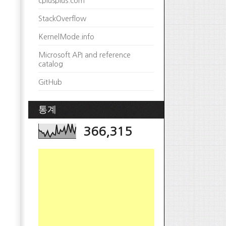
cplusplus.com
StackOverflow
KernelMode.info
Microsoft API and reference
catalog
GitHub
통계
366,315