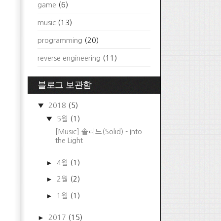
game
(6)
music
(13)
programming
(20)
reverse engineering
(11)
블로그 보관함
▼
2018
(5)
▼
5월
(1)
[Music] 솔리드(Solid) - Into
the Light
►
4월
(1)
►
2월
(2)
►
1월
(1)
►
2017
(15)