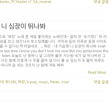
unter
,
PCHunter v1.54
,
reverse
댓글 없음
슴엔 니 심장이 뛰나봐
로 '파란' 노래 중 제일 좋아하는 노래인데~ 얼마 전 '슈가맨2' 의 라
상을 보고 생각나서 포스팅해봅니다. 저작권 등의 이유로 음원 사이트
을 수 없다는게 아쉽네요.. ;; 파란 - 내 가슴엔 니 심장이 뛰나봐 Yeah
 the last time I know you don’t love me now But you gotta know this
e.. listen 오늘도 난 멍하니 널 그리며 울어 지난밤 네가 날 떠나버린 그
 사진 앞에 이렇게 나 무릎 꿇어 널 다시 볼 순 있는지 또 물어 하루도
 아니야 숨 쉬는 것조차 난 힘에 겨워 애써...
Read More
장이 뛰나봐
,
파란
,
k-pop
,
music
,
Paran
,
Your
댓글 없음