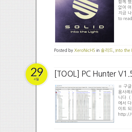
함께 했
없어 어둠
지금 나를 
to read
Posted by
XeroNicHS
in
솔리드
,
Into the 
29
[TOOL] PC Hunter V
4월
※ 구글
용사례
니다. 
에서 다
이트 되었
http:/