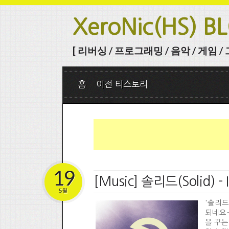
XeroNic(HS) B
[ 리버싱 / 프로그래밍 / 음악 / 게임 / 그 
홈
이전 티스토리
19
[Music] 솔리드(Solid) - I
5월
'솔리드
되네요~ 
을 꾸는