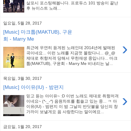
살포시 포스팅해봅니다. 프로듀스 101 방송이 끝난
후 뉴이스트 노래...
일요일, 5월 28, 2017
[Music] 마크툽(MAKTUB), 구윤
회 - Marry Me
›
최근에 우연히 듣게된 노래인데 2014년에 발매된
곡이네요... 이런 노래를 지금껏 몰랐다니... @_@
제대로 취향저격 당해서 무한재생 중입니다... 마크
툽(MAKTUB), 구윤회 - Marry Me 비내리는 날...
목요일, 3월 30, 2017
[Music] 아이유(IU) - 밤편지
›
믿고 듣는 아이유~ :D 이번 노래도 제대로 취향저격
이네요~ (*-_-*) 음원차트를 휩쓸고 있는 중... ㅋ 아
이유(IU) - 밤편지 이 밤 그날의 반딧불을 당신의 창
가까이 보낼게요 음 사랑한다는 말이에요...
금요일, 1월 20, 2017