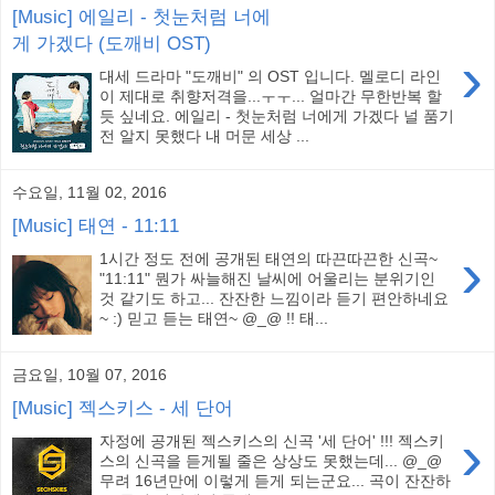
[Music] 에일리 - 첫눈처럼 너에
게 가겠다 (도깨비 OST)
›
대세 드라마 "도깨비" 의 OST 입니다. 멜로디 라인
이 제대로 취향저격을...ㅜㅜ... 얼마간 무한반복 할
듯 싶네요. 에일리 - 첫눈처럼 너에게 가겠다 널 품기
전 알지 못했다 내 머문 세상 ...
수요일, 11월 02, 2016
[Music] 태연 - 11:11
›
1시간 정도 전에 공개된 태연의 따끈따끈한 신곡~
"11:11" 뭔가 싸늘해진 날씨에 어울리는 분위기인
것 같기도 하고... 잔잔한 느낌이라 듣기 편안하네요
~ :) 믿고 듣는 태연~ @_@ !! 태...
금요일, 10월 07, 2016
[Music] 젝스키스 - 세 단어
›
자정에 공개된 젝스키스의 신곡 '세 단어' !!! 젝스키
스의 신곡을 듣게될 줄은 상상도 못했는데... @_@
무려 16년만에 이렇게 듣게 되는군요... 곡이 잔잔하