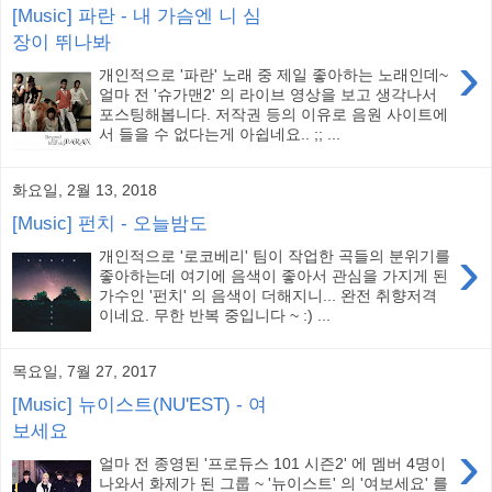
[Music] 파란 - 내 가슴엔 니 심
장이 뛰나봐
›
개인적으로 '파란' 노래 중 제일 좋아하는 노래인데~
얼마 전 '슈가맨2' 의 라이브 영상을 보고 생각나서
포스팅해봅니다. 저작권 등의 이유로 음원 사이트에
서 들을 수 없다는게 아쉽네요.. ;; ...
화요일, 2월 13, 2018
[Music] 펀치 - 오늘밤도
›
개인적으로 '로코베리' 팀이 작업한 곡들의 분위기를
좋아하는데 여기에 음색이 좋아서 관심을 가지게 된
가수인 '펀치' 의 음색이 더해지니... 완전 취향저격
이네요. 무한 반복 중입니다 ~ :) ...
목요일, 7월 27, 2017
[Music] 뉴이스트(NU'EST) - 여
보세요
›
얼마 전 종영된 '프로듀스 101 시즌2' 에 멤버 4명이
나와서 화제가 된 그룹 ~ '뉴이스트' 의 '여보세요' 를