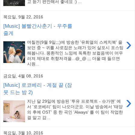
고 듣기 편안해서 좋네요 :) ...
목요일, 9월 22, 2016
[Music] 볼빨간사춘기 - 우주를
줄게
›
며칠전(9월 9일;;;)에 방송한 '유희열의 스케치북' 을
보던 중 ~ 귀를 사로잡은 노래가 있어 살포시 포스팅
해봅니다. 몽환적인 느낌에 독특한 보컬음색이 어우
러져 제대로 취향저격을...@_@ ;;; 더울 때 들으면
시원...
금요일, 4월 08, 2016
[Music] 로코베리 - 계절 끝 (잠
못 드는 밤 2)
›
지난 달 29일에 방송된 '투유 프로젝트 - 슈가맨' 에
서 '로코베리' 팀이 나오더군요. 이날 방송에서 '태양
의 후예 OST' 중 한 곡인 'Always' 를 이 팀이 작업한
걸 알고 감...
목요일, 3월 10, 2016