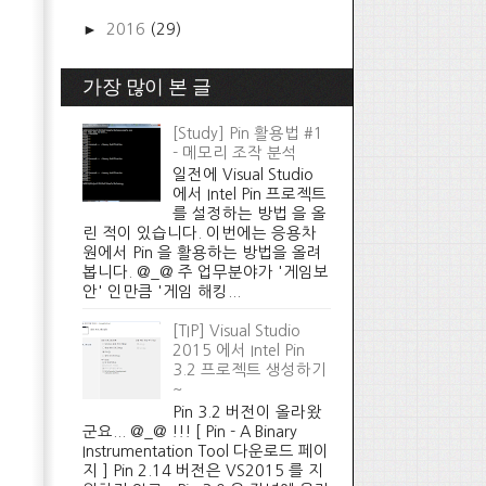
►
2016
(29)
가장 많이 본 글
[Study] Pin 활용법 #1
- 메모리 조작 분석
일전에 Visual Studio
에서 Intel Pin 프로젝트
를 설정하는 방법 을 올
린 적이 있습니다. 이번에는 응용차
원에서 Pin 을 활용하는 방법을 올려
봅니다. @_@ 주 업무분야가 '게임보
안' 인만큼 '게임 해킹...
[TIP] Visual Studio
2015 에서 Intel Pin
3.2 프로젝트 생성하기
~
Pin 3.2 버전이 올라왔
군요... @_@ !!! [ Pin - A Binary
Instrumentation Tool 다운로드 페이
지 ] Pin 2.14 버전은 VS2015 를 지