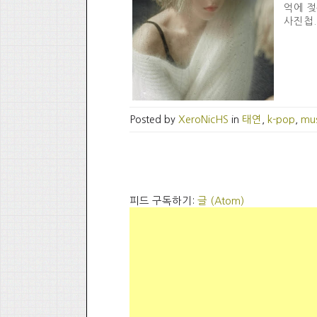
억에 젖
사진첩..
Posted by
XeroNicHS
in
태연
,
k-pop
,
mus
피드 구독하기:
글 (Atom)