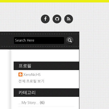
프로필
XeroNicHS
전체 프로필 보기
카테고리
...My Story...
(6)