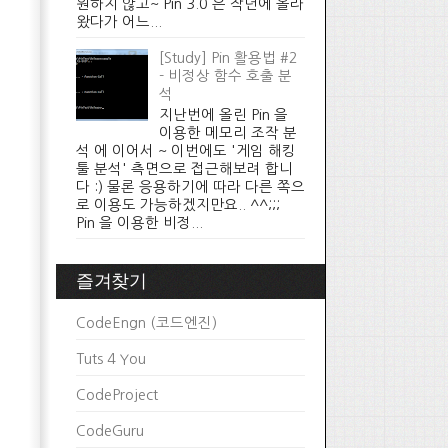
원하지 않고~ Pin 3.0 은 작년에 올라
왔다가 어느...
[Study] Pin 활용법 #2
- 비정상 함수 호출 분
석
지난번에 올린 Pin 을
이용한 메모리 조작 분
석 에 이어서 ~ 이번에도 '게임 해킹
툴 분석' 측면으로 접근해보려 합니
다 :) 물론 응용하기에 따라 다른 쪽으
로 이용도 가능하겠지만요.. ^^;;;
Pin 을 이용한 비정...
즐겨찾기
CodeEngn (코드엔진)
Tuts 4 You
CodeProject
CodeGuru