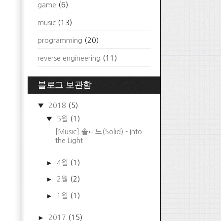
game
(6)
music
(13)
programming
(20)
reverse engineering
(11)
블로그 보관함
▼
2018
(5)
▼
5월
(1)
[Music] 솔리드(Solid) - Into
the Light
►
4월
(1)
►
2월
(2)
►
1월
(1)
►
2017
(15)