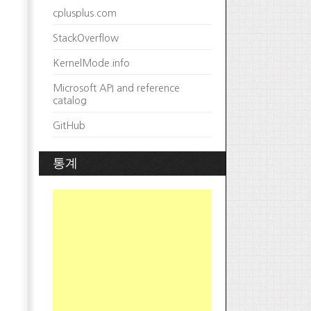
cplusplus.com
StackOverflow
KernelMode.info
Microsoft API and reference
catalog
GitHub
통계