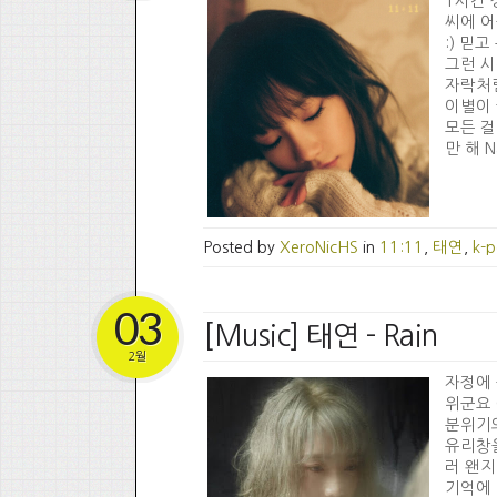
1시간 
씨에 어
:) 믿고
그런 시
자락처럼
이별이 
모든 걸
만 해 Na
Posted by
XeroNicHS
in
11:11
,
태연
,
k-
03
[Music] 태연 - Rain
2월
자정에 
위군요 
분위기의
유리창을
러 왠지
기억에 