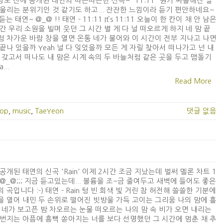
정도 전에 공개된 태연의 따끈따끈한 신곡~ "11:11" 뭔가 싸늘해진 날
울리는 분위기인 것 같기도 하고... 잔잔한 느낌이라 듣기 편안하네요~
 듣는 태연~ @_@ !! 태연 - 11:11 It’s 11:11 오늘이 한 칸이 채 안 남은
간 우리 소원을 빌며 웃던 그 시간 별 게 다 널 떠오르게 하지 네 맘 끝
 차가운 바람 창을 열면 온통 네가 불어와 이 시간이 전부 지나고 나면
끝나 있을까 Yeah 널 다 잊었을까 모든 게 자릴 찾아서 떠나가고 넌 내
 갖고서 떠나도 내 맘은 시계 속의 두 바늘처럼 같은 곳을 두고 맴돌기
...
Read More
pop
,
music
,
TaeYeon
댓글 없음
공개된 태연의 신곡 'Rain' 이제 2시간 조금 지났는데 벌써 멜론 차트 1
@_@;;; 지금 듣고있는데... 볼륨을 조~금 줄여두고 새벽에 들어도 좋은
 곡입니다 :-) 태연 - Rain 텅 빈 회색 빛 거린 참 허전해 쓸쓸한 기분에
 열어 내민 두 손위로 떨어진 빗방울 가득 고이는 그리움 나의 맘에 흘
 네가 보고픈 밤 차오르는 눈물 떠오르는 나의 맘 속 비가 오면 내리는
번지는 아픔에 흠뻑 쏟아지는 너를 보다 선명했던 그 시간에 멈춘 채 추