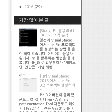
►
2016
(29)
가장 많이 본 글
[Study] Pin 활용법 #1
- 메모리 조작 분석
일전에 Visual Studio
에서 Intel Pin 프로젝트
를 설정하는 방법 을 올
린 적이 있습니다. 이번에는 응용차
원에서 Pin 을 활용하는 방법을 올려
봅니다. @_@ 주 업무분야가 '게임보
안' 인만큼 '게임 해킹...
[TIP] Visual Studio
2015 에서 Intel Pin
3.2 프로젝트 생성하기
~
Pin 3.2 버전이 올라왔
군요... @_@ !!! [ Pin - A Binary
Instrumentation Tool 다운로드 페이
지 ] Pin 2.14 버전은 VS2015 를 지