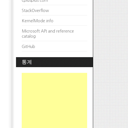
cplusplus.com
StackOverflow
KernelMode.info
Microsoft API and reference
catalog
GitHub
통계