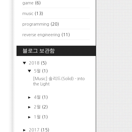
game
(6)
music
(13)
programming
(20)
reverse engineering
(11)
블로그 보관함
▼
2018
(5)
▼
5월
(1)
[Music] 솔리드(Solid) - Into
the Light
►
4월
(1)
►
2월
(2)
►
1월
(1)
►
2017
(15)