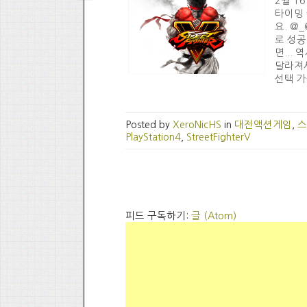
2월 1
타이밍 
요. @
로 성공
면...
달라져서
선택 가
Posted by
XeroNicHS
in
대전액션게임
,
스
PlayStation4
,
StreetFighterV
피드 구독하기:
글 (Atom)