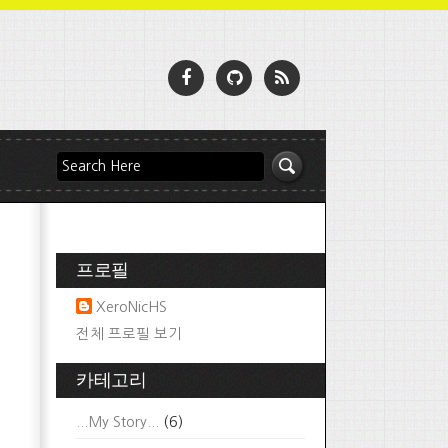
프로필
XeroNicHS
전체 프로필 보기
카테고리
...My Story...
(6)