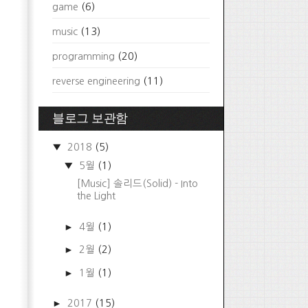
game
(6)
music
(13)
programming
(20)
reverse engineering
(11)
블로그 보관함
▼
2018
(5)
▼
5월
(1)
[Music] 솔리드(Solid) - Into
the Light
►
4월
(1)
►
2월
(2)
►
1월
(1)
►
2017
(15)