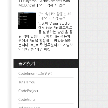
11/SkyrimSE-Achievements-with-
MOD.html ] 모드 적용 시 업적 ...
[Study] Pin 활용법 #1
- 메모리 조작 분석
일전에 Visual Studio
에서 Intel Pin 프로젝트
를 설정하는 방법 을 올
린 적이 있습니다. 이번에는 응용차
원에서 Pin 을 활용하는 방법을 올려
봅니다. @_@ 주 업무분야가 '게임보
안' 인만큼 '게임 해킹...
즐겨찾기
CodeEngn (코드엔진)
Tuts 4 You
CodeProject
CodeGuru