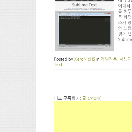
대략 3
에디터 
를 해두
트 화면 
소개 영
의 느낌
맞게 변
Sublime
Posted by
XeroNicHS
in
개발자용
,
서브라
Text
피드 구독하기:
글 (Atom)