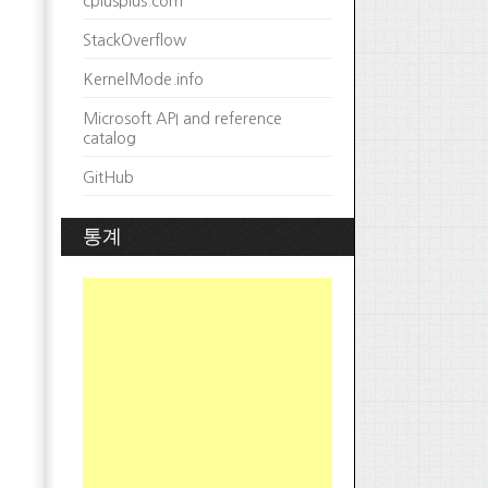
cplusplus.com
StackOverflow
KernelMode.info
Microsoft API and reference
catalog
GitHub
통계