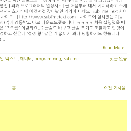
년 전... 지인 블로그를 구경하다 이 에디터를 처음 알게 되었습니다. [
열전 | 괴짜 프로그래머의 일상사~ ] 글 처음부터 대세 에디터라고 소개
셔서~ 호기심에 이것저것 찾아봤던 기억이 나네요. Subliime Text 사이
사이트 : [ http://www.sublimetext.com ] 사이트에 실려있는 기능
상(?)에 감동받고 바로 다운로드했습니다. ㅋㅋㅋㅋ 처음 실행했을 때
은 '막막함' 이랄까요...? 글꼴도 바꾸고 글꼴 크기도 조절하고 입맛에
경하고 싶은데 '설정 창' 같은 게 없어서 꽤나 당황하기도 했습니다.
...
Read More
임 텍스트
,
에디터
,
programming
,
Sublime
댓글 없음
홈
이전 게시물