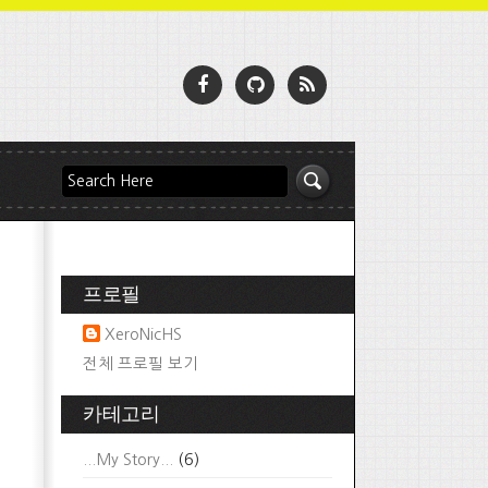
프로필
XeroNicHS
전체 프로필 보기
카테고리
...My Story...
(6)