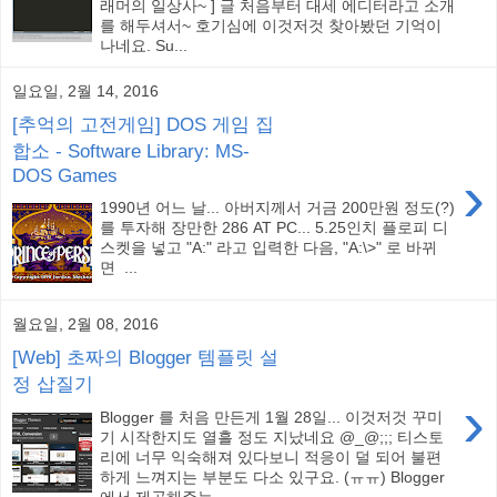
래머의 일상사~ ] 글 처음부터 대세 에디터라고 소개
를 해두셔서~ 호기심에 이것저것 찾아봤던 기억이
나네요. Su...
일요일, 2월 14, 2016
[추억의 고전게임] DOS 게임 집
합소 - Software Library: MS-
›
DOS Games
1990년 어느 날... 아버지께서 거금 200만원 정도(?)
를 투자해 장만한 286 AT PC... 5.25인치 플로피 디
스켓을 넣고 "A:" 라고 입력한 다음, "A:\>" 로 바뀌
면 ...
월요일, 2월 08, 2016
[Web] 초짜의 Blogger 템플릿 설
정 삽질기
›
Blogger 를 처음 만든게 1월 28일... 이것저것 꾸미
기 시작한지도 열흘 정도 지났네요 @_@;;; 티스토
리에 너무 익숙해져 있다보니 적응이 덜 되어 불편
하게 느껴지는 부분도 다소 있구요. (ㅠㅠ) Blogger
에서 제공해주는...