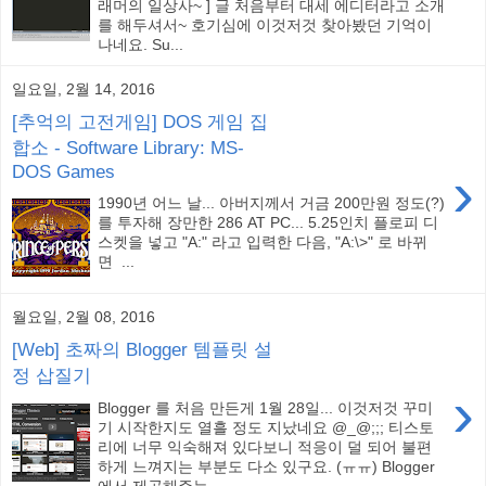
래머의 일상사~ ] 글 처음부터 대세 에디터라고 소개
를 해두셔서~ 호기심에 이것저것 찾아봤던 기억이
나네요. Su...
일요일, 2월 14, 2016
[추억의 고전게임] DOS 게임 집
합소 - Software Library: MS-
›
DOS Games
1990년 어느 날... 아버지께서 거금 200만원 정도(?)
를 투자해 장만한 286 AT PC... 5.25인치 플로피 디
스켓을 넣고 "A:" 라고 입력한 다음, "A:\>" 로 바뀌
면 ...
월요일, 2월 08, 2016
[Web] 초짜의 Blogger 템플릿 설
정 삽질기
›
Blogger 를 처음 만든게 1월 28일... 이것저것 꾸미
기 시작한지도 열흘 정도 지났네요 @_@;;; 티스토
리에 너무 익숙해져 있다보니 적응이 덜 되어 불편
하게 느껴지는 부분도 다소 있구요. (ㅠㅠ) Blogger
에서 제공해주는...