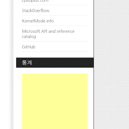
cplusplus.com
StackOverflow
KernelMode.info
Microsoft API and reference
catalog
GitHub
통계