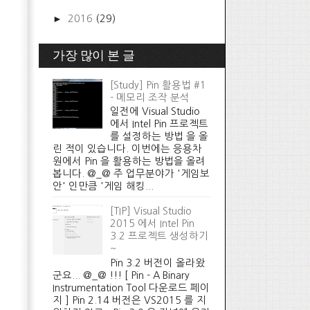
►
2016
(29)
가장 많이 본 글
[Study] Pin 활용법 #1
- 메모리 조작 분석
일전에 Visual Studio
에서 Intel Pin 프로젝트
를 설정하는 방법 을 올
린 적이 있습니다. 이번에는 응용차
원에서 Pin 을 활용하는 방법을 올려
봅니다. @_@ 주 업무분야가 '게임보
안' 인만큼 '게임 해킹...
[TIP] Visual Studio
2015 에서 Intel Pin
3.2 프로젝트 생성하기
~
Pin 3.2 버전이 올라왔
군요... @_@ !!! [ Pin - A Binary
Instrumentation Tool 다운로드 페이
지 ] Pin 2.14 버전은 VS2015 를 지