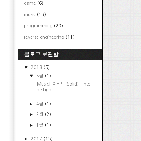
game
(6)
music
(13)
programming
(20)
reverse engineering
(11)
블로그 보관함
▼
2018
(5)
▼
5월
(1)
[Music] 솔리드(Solid) - Into
the Light
►
4월
(1)
►
2월
(2)
►
1월
(1)
►
2017
(15)