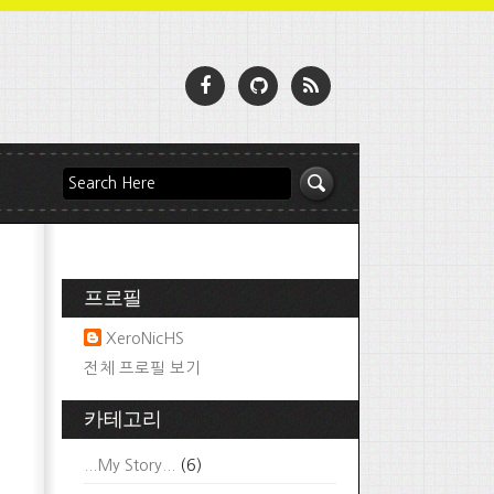
프로필
XeroNicHS
전체 프로필 보기
카테고리
...My Story...
(6)