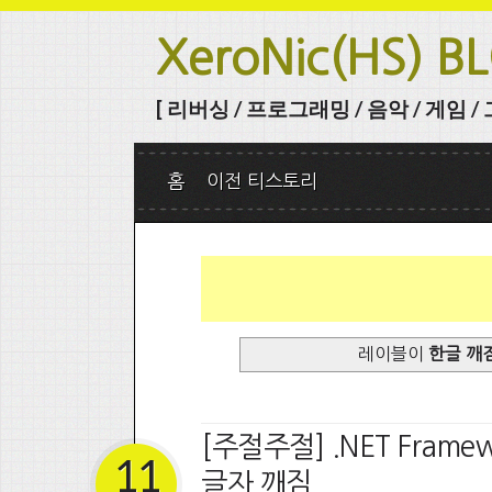
XeroNic(HS) B
[ 리버싱 / 프로그래밍 / 음악 / 게임 / 그 
홈
이전 티스토리
레이블이
한글 깨
[주절주절] .NET Frame
11
글자 깨짐