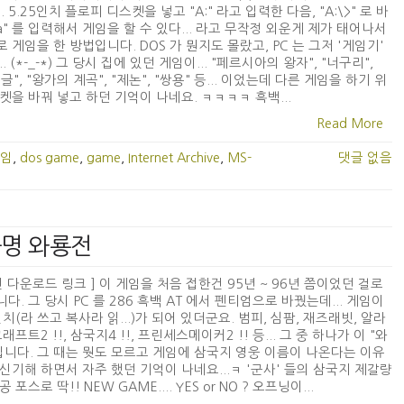
... 5.25인치 플로피 디스켓을 넣고 "A:" 라고 입력한 다음, "A:\>" 로 바
a" 를 입력해서 게임을 할 수 있다... 라고 무작정 외운게 제가 태어나서
 게임을 한 방법입니다. DOS 가 뭔지도 몰랐고, PC 는 그저 '게임기'
. (*-_-*) 그 당시 집에 있던 게임이... "페르시아의 왕자", "너구리",
글", "왕가의 계곡", "제논", "쌍용" 등... 이었는데 다른 게임을 하기 위
켓을 바꿔 넣고 하던 기억이 나네요. ㅋㅋㅋㅋ 흑백...
Read More
임
,
dos game
,
game
,
Internet Archive
,
MS-
댓글 없음
공명 와룡전
전 다운로드 링크 ] 이 게임을 처음 접한건 95년 ~ 96년 쯤이었던 걸로
다. 그 당시 PC 를 286 흑백 AT 에서 펜티엄으로 바꿨는데... 게임이
설치(라 쓰고 복사라 읽...)가 되어 있더군요. 범피, 심팜, 재즈래빗, 알라
래프트2 !!, 삼국지4 !!, 프린세스메이커2 !! 등... 그 중 하나가 이 "와
입니다. 그 때는 뭣도 모르고 게임에 삼국지 영웅 이름이 나온다는 이유
신기해 하면서 자주 했던 기억이 나네요...ㅋ '군사' 들의 삼국지 제갈량
 포스로 딱!! NEW GAME.... YES or NO ? 오프닝이...