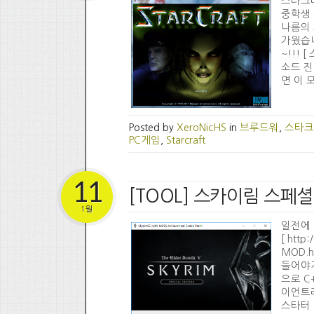
스타크래
중학생 
나름의 
가웠습니
~!!!
소드 진
면 이 모
Posted by
XeroNicHS
in
브루드워
,
스타크
PC게임
,
Starcraft
11
[TOOL] 스카이림 스페셜
1월
일전에 
[ http
MOD.
들어야지
으로 C
이언트라서
스타터 