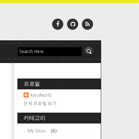
프로필
XeroNicHS
전체 프로필 보기
카테고리
...My Story...
(6)