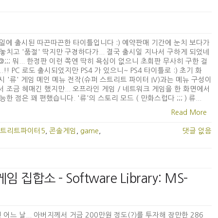
6일에 출시된 따끈따끈한 타이틀입니다 :) 예약판매 기간에 눈치 보다가
놓치고 '품절' 딱지만 구경하다가... 결국 출시일 지나서 구하게 되었네
_@;;; 뭐... 한정판 이런 쪽엔 딱히 욕심이 없으니 초회판 무사히 구한 걸
..!! PC 로도 출시되었지만 PS4 가 있으니~ PS4 타이틀로 :) 초기 화
 역시 '류' 게임 메인 메뉴 전작(슈퍼 스트리트 파이터 IV)과는 메뉴 구성이
 조금 헤매긴 했지만... 오프라인 게임 / 네트워크 게임을 한 화면에서
능한 점은 꽤 편했습니다. '류'의 스토리 모드 ( 만화스럽다 ;;; ) 류...
Read More
트리트파이터5
,
콘솔게임
,
game
,
댓글 없음
집합소 - Software Library: MS-
년 어느 날... 아버지께서 거금 200만원 정도(?)를 투자해 장만한 286