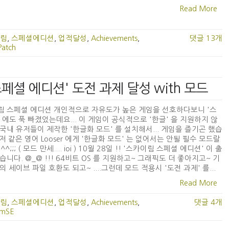
Read More
림
,
스페셜에디션
,
업적달성
,
Achievements
,
댓글 13개
Patch
림 스페셜 에디션' 도전 과제 달성 with 모드
림 스페셜 에디션 개인적으로 자유도가 높은 게임을 선호하다보니 '스
 에도 푹 빠졌었는데요... 이 게임이 공식적으로 '한글' 을 지원하지 않
국내 유저들이 제작한 '한글화 모드' 를 설치해서... 게임을 즐기곤 했습
) 저 같은 영어 Looser 에게 '한글화 모드' 는 없어서는 안될 필수 모드랄
 ^^;;; ( 모드 만세.... ioi ) 10월 28일 !! '스카이림 스페셜 에디션' 이 출
습니다. @_@ !!! 64비트 OS 를 지원하고~ 그래픽도 더 좋아지고~ 기
의 세이브 파일 호환도 되고~ ....그런데 모드 적용시 '도전 과제' 를...
Read More
림
,
스페셜에디션
,
업적달성
,
Achievements
,
댓글 4개
imSE