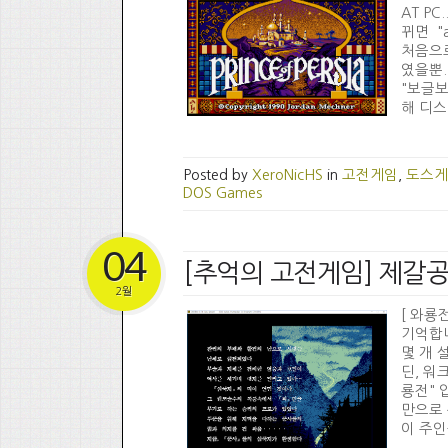
AT PC
뀌면 "
처음으로
였을뿐..
"보글보
해 디스
Posted by
XeroNicHS
in
고전게임
,
도스게
DOS Games
04
[추억의 고전게임] 제갈
2월
[ 와룡
기억합니
몇 개 
딘, 워크
룡전" 
만으로 
이 주인공