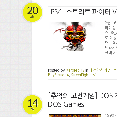
20
[PS4] 스트리트 파이터 V
2월
2월 1
타이밍 
요. @
로 성공
면...
달라져서
선택 가
Posted by
XeroNicHS
in
대전액션게임
,
스
PlayStation4
,
StreetFighterV
[추억의 고전게임] DOS 게임 
14
DOS Games
2월
1990