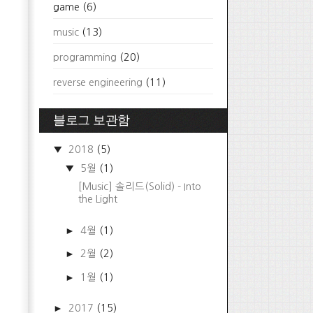
game
(6)
music
(13)
programming
(20)
reverse engineering
(11)
블로그 보관함
▼
2018
(5)
▼
5월
(1)
[Music] 솔리드(Solid) - Into
the Light
►
4월
(1)
►
2월
(2)
►
1월
(1)
►
2017
(15)