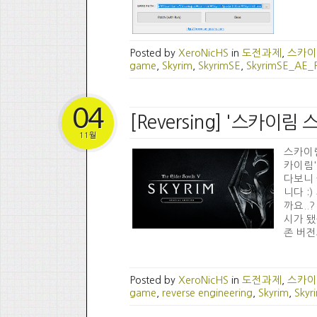
Posted by
XeroNicHS
in
도전과제
,
스카이
game
,
Skyrim
,
SkyrimSE
,
SkyrimSE_AE_
04
[Reversing] '스카이
11월
스카이
카이림'
다보니 
니다 :
까요..?
시가 됐
존 버전
Posted by
XeroNicHS
in
도전과제
,
스카이
game
,
reverse engineering
,
Skyrim
,
Skyr