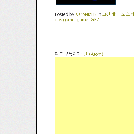
Posted by
XeroNicHS
in
고전게임
,
도스게
dos game
,
game
,
GRZ
피드 구독하기:
글 (Atom)