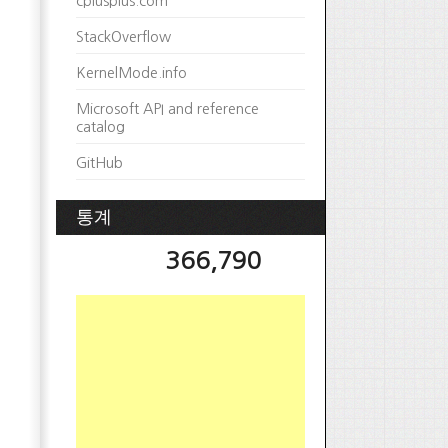
cplusplus.com
StackOverflow
KernelMode.info
Microsoft API and reference
catalog
GitHub
통계
366,790