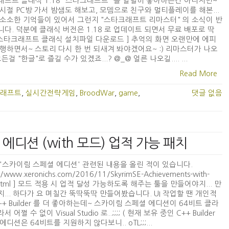
프트 클래식 1.18 "스타크래프트" 를 열렬히 좋아하는건 아니지만~
시절 PC방 가서 밤샘도 해보고, 모뎀으로 친구와 멀티플레이를 해본...
소소한 기억들이 있어서 그런지 "스타크래프트 리마스터" 의 소식이 반
다. 덕분에 클래식 버전은 1.18 로 업데이트 되면서 무료 배포로 딱
 [ 스타크래프트 클래식 설치파일 다운로드 ] 추억의 화면 오랜만에 에피
행하면서~ 스토리 다시 한 번 되새겨 봐야겠어요~ :) 리마스터가 나오
든걸 "한글"로 즐길 수가 있겠죠...? @_@ 얼른 나오길.... ...
Read More
래프트
,
실시간전략게임
,
BroodWar
,
game
,
댓글 없음
 에디션 (with 모드) 업적 가능 패치
'스카이림 스페셜 에디션' 관련된 내용을 올린 적이 있습니다.
://www.xeronichs.com/2016/11/SkyrimSE-Achievements-with-
html ] 모드 적용 시 업적 달성 가능하도록 해주는 툴을 만들어야지... 만
... 하다가 요 며칠간 뚝딱뚝딱 만들어봤습니다. UI 작업할 땐 개인적
++ Builder 를 더 좋아하는데~ 스카이림 스페셜 에디션이 64비트 클라
 어쩔 수 없이 Visual Studio 로..;;;; ( 현재 보유 중인 C++ Builder
에디션은 64비트를 지원하지 않다보니.. oTL;;;...