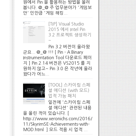
원에서 Pin 을 활용하는 방법을 올려
봅니다. @_@ 주 업무분야가 '게임보
안' 인만큼 '게임 해킹...
[TIP] Visual Studio
2015 에서 Intel Pin
3.2 프로젝트 생성하기
~
Pin 3.2 버전이 올라왔
군요... @_@ !!! [ Pin - A Binary
Instrumentation Tool 다운로드 페이
지 ] Pin 2.14 버전은 VS2015 를 지
원하지 않고~ Pin 3.0 은 작년에 올라
왔다가 어느...
[TOOL] 스카이림 스페
셜 에디션 (with 모드)
업적 가능 패치
일전에 '스카이림 스페
셜 에디션' 관련된 내용
을 올린 적이 있습니다. [
http://www.xeronichs.com/2016/
11/SkyrimSE-Achievements-with-
MOD.html ] 모드 적용 시 업적 ...