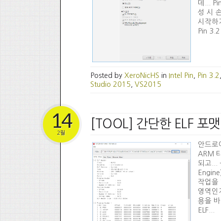
데... 
성 시 
시작하기 
Pin 3
Posted by
XeroNicHS
in
Intel Pin
,
Pin 3.2
Studio 2015
,
VS2015
14
[TOOL] 간단한 ELF 포
2월
안드로이
ARM 
되고..
Engi
작업을 
영역인지 
용을 바탕
ELF...