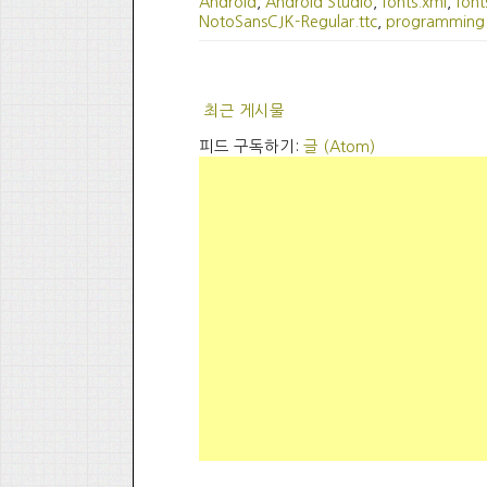
Android
,
Android Studio
,
fonts.xml
,
font
NotoSansCJK-Regular.ttc
,
programming
최근 게시물
피드 구독하기:
글 (Atom)