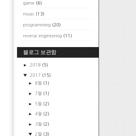
game
(6)
music
(13)
programming
(20)
reverse engineering
(11)
블로그 보관함
►
2018
(5)
▼
2017
(15)
►
8월
(1)
►
7월
(1)
►
5월
(2)
►
4월
(2)
►
3월
(2)
▼
2월
(3)