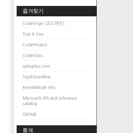
즐겨찾기
CodeEngn (코드엔진)
Tuts 4 You
CodeProject
CodeGuru
cplusplus.com
StackOverflow
KernelMode.info
Microsoft API and reference
catalog
GitHub
통계