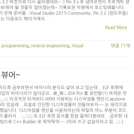
Pin 3.2 버전으로 다시 올라왔네요~ :) Pin 3.x 로 넘어오면서 프로젝트 생
손봐줘야 될 것들이 많아졌는데~ 기록보관 차원에서 포스팅해봅니다.
전에 준비물 : Visual Studio 2015 Community, Pin 3.2 (윈도우용)
.2 는 다운로드 페이지에서...
Read More
,
programming
,
reverse engineering
,
Visual
댓글 11개
맷 뷰어~
드쪽 공부하면서 바이너리 분석도 같이 보고 있는데... ELF 포맷에
타입의 바이너리가 많더군요.. @_@;;; IDA Pro 를 장만할(?) 여력은 안
. -_-;;; 이것저것 뒤져보다 ARM 지원하는 디스어셈블 엔진(Capstone
ne)이 있길래... 요걸로 간단한 디스어셈블러 만들어보자~~ 는 생각으로
했습니다. 디스어셈블 엔진을 사용하려는데 파일의 어느 부분이 코드
몰라서... -_-;;;;; 또 ELF 포맷 문서를 한참 들여다봤네요... 공부한 내
으로 C++ Builder 로 뚝딱뚝딱~~ (이라 쓰고 삽질이라고 읽...;;; )