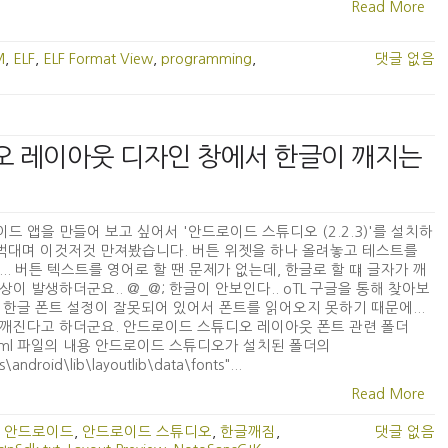
Read More
M
,
ELF
,
ELF Format View
,
programming
,
댓글 없음
디오 레이아웃 디자인 창에서 한글이 깨지는
드 앱을 만들어 보고 싶어서 '안드로이드 스튜디오 (2.2.3)'를 설치하
벅대며 이것저것 만져봤습니다. 버튼 위젯을 하나 올려놓고 테스트를
... 버튼 텍스트를 영어로 할 땐 문제가 없는데, 한글로 할 떄 글자가 깨
상이 발생하더군요.. @_@; 한글이 안보인다.. oTL 구글을 통해 찾아보
 한글 폰트 설정이 잘못되어 있어서 폰트를 읽어오지 못하기 때문에...
깨진다고 하더군요. 안드로이드 스튜디오 레이아웃 폰트 관련 폴더
s.xml 파일의 내용 안드로이드 스튜디오가 설치된 폴더의
s\android\lib\layoutlib\data\fonts"...
Read More
,
안드로이드
,
안드로이드 스튜디오
,
한글깨짐
,
댓글 없음