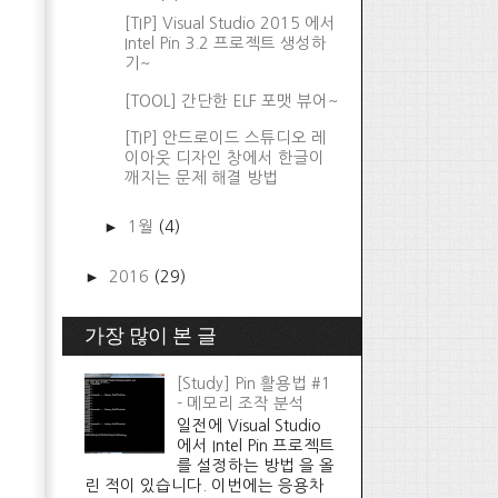
[TIP] Visual Studio 2015 에서
Intel Pin 3.2 프로젝트 생성하
기~
[TOOL] 간단한 ELF 포맷 뷰어~
[TIP] 안드로이드 스튜디오 레
이아웃 디자인 창에서 한글이
깨지는 문제 해결 방법
►
1월
(4)
►
2016
(29)
가장 많이 본 글
[Study] Pin 활용법 #1
- 메모리 조작 분석
일전에 Visual Studio
에서 Intel Pin 프로젝트
를 설정하는 방법 을 올
린 적이 있습니다. 이번에는 응용차