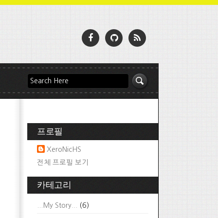
프로필
XeroNicHS
전체 프로필 보기
카테고리
...My Story...
(6)