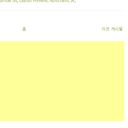
sInSdk.txt
,
Layout Preview
,
NotoSansCJK
,
홈
이전 게시물