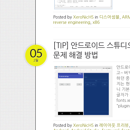
Posted by
XeroNicHS
in
디스어셈블
,
AR
reverse engineering
,
x86
[TIP] 안드로이드 스튜
05
문제 해결 방법
2월
안드로이
고~ 버
하던 중
지는 현
니 기본
글자가 
font
"plugin
Posted by
XeroNicHS
in
레이아웃 프리뷰