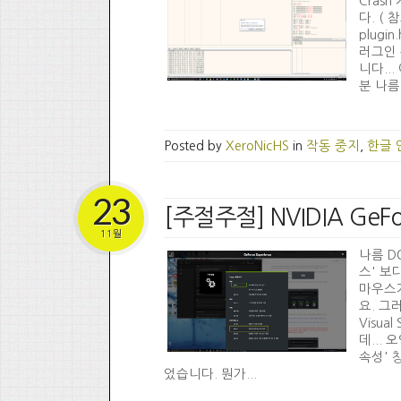
Cras
다. ( 참
plugi
러그인 
니다..
분 나름
Posted by
XeroNicHS
in
작동 중지
,
한글 
23
[주절주절] NVIDIA GeFo
11월
나름 D
스' 보
마우스가
요. 그
Visua
데...
속성' 
었습니다. 뭔가...