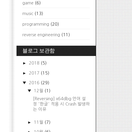
game
(6)
music
(13)
programming
(20)
reverse engineering
(11)
블로그 보관함
►
2018
(5)
►
2017
(15)
▼
2016
(29)
▼
12월
(1)
[Reversing] x64dbg 언어 설
정 '한글' 적용 시 Crash 발생하
는 이유
►
11월
(7)