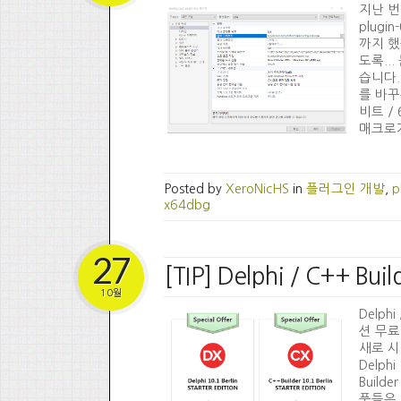
지난 번 
plugi
까지 했
도록..
습니다.
를 바꾸
비트 /
매크로가
Posted by
XeroNicHS
in
플러그인 개발
,
p
x64dbg
27
[TIP] Delphi / C++
10월
Delph
션 무료
새로 시
Delphi
Build
품들은 