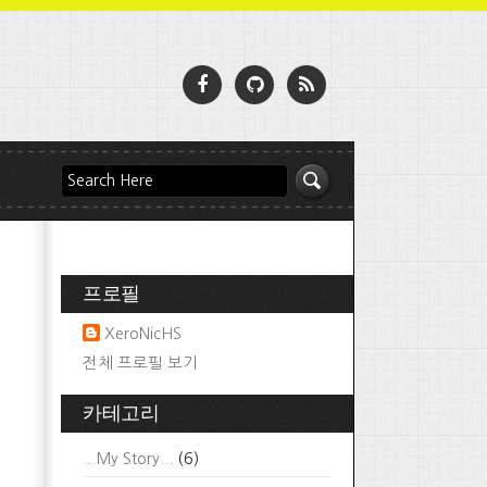
프로필
XeroNicHS
전체 프로필 보기
카테고리
...My Story...
(6)