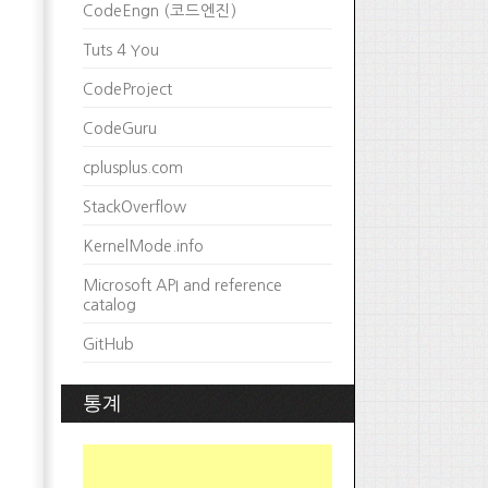
CodeEngn (코드엔진)
Tuts 4 You
CodeProject
CodeGuru
cplusplus.com
StackOverflow
KernelMode.info
Microsoft API and reference
catalog
GitHub
통계