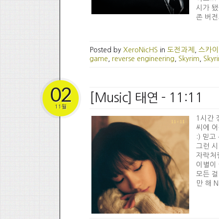
시가 됐
존 버전
Posted by
XeroNicHS
in
도전과제
,
스카이
game
,
reverse engineering
,
Skyrim
,
Skyr
02
[Music] 태연 - 11:11
11월
1시간 
씨에 어
:) 믿고
그런 시
자락처럼
이별이 
모든 걸
만 해 Na