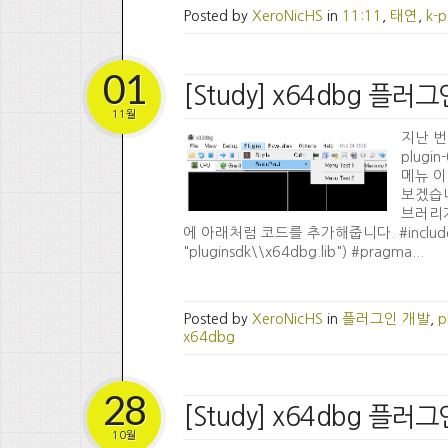
Posted by
XeroNicHS
in
11:11
,
태연
,
k-
01
[Study] x64dbg 플
11월
지난 번 
plug
메뉴 이
보겠습니
브러리가
에 아래처럼 코드를 추가해줍니다. #include "plug
"pluginsdk\\x64dbg.lib") #pragma...
Posted by
XeroNicHS
in
플러그인 개발
,
p
x64dbg
28
[Study] x64dbg 플
10월