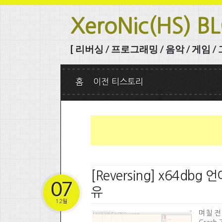
XeroNic(HS) B
[ 리버싱 / 프로그래밍 / 음악 / 게임 / 그 
홈
이전 티스토리
[Reversing] x64dbg
07
유
12월
며칠 전