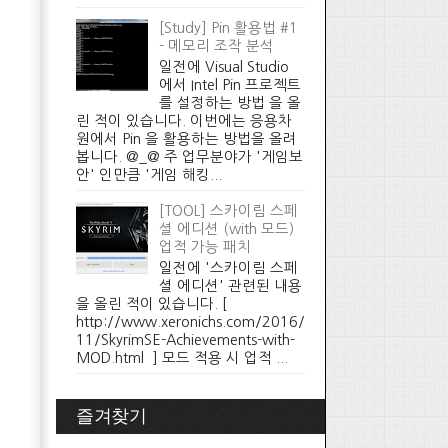
[Study] Pin 활용법 #1
- 메모리 조작 분석
일전에 Visual Studio
에서 Intel Pin 프로젝트
를 설정하는 방법 을 올
린 적이 있습니다. 이번에는 응용차
원에서 Pin 을 활용하는 방법을 올려
봅니다. @_@ 주 업무분야가 '게임보
안' 인만큼 '게임 해킹...
[TOOL] 스카이림 스페
셜 에디션 (with 모드)
업적 가능 패치
일전에 '스카이림 스페
셜 에디션' 관련된 내용
을 올린 적이 있습니다. [
http://www.xeronichs.com/2016/
11/SkyrimSE-Achievements-with-
MOD.html ] 모드 적용 시 업적 ...
즐겨찾기