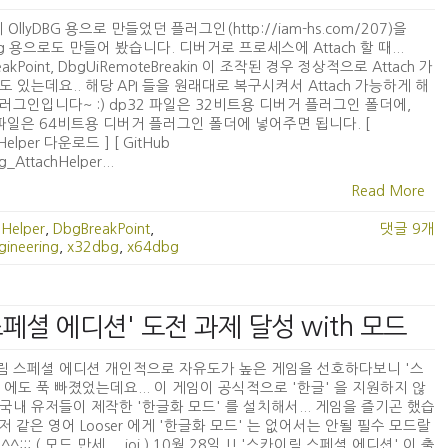
OllyDBG 용으로 만들었던 플러그인(http://iam-hs.com/207)을
bg 용으로도 만들어 봤습니다. 디버거로 프로세스에 Attach 할 때...
eakPoint, DbgUiRemoteBreakin 이 조작된 경우 정상적으로 Attach 가
도 있는데요.. 해당 API 들을 원래대로 복구시켜서 Attach 가능하게 해
러그인입니다~ :) dp32 파일은 32비트용 디버거 플러그인 폴더에,
 파일은 64비트용 디버거 플러그인 폴더에 넣어주면 됩니다. [
Helper 다운로드 ] [ GitHub
_AttachHelper...
Read More
hHelper
,
DbgBreakPoint
,
댓글 9개
gineering
,
x32dbg
,
x64dbg
림 스페셜 에디션' 도전 과제 달성 with 모드
림 스페셜 에디션 개인적으로 자유도가 높은 게임을 선호하다보니 '스
 에도 푹 빠졌었는데요... 이 게임이 공식적으로 '한글' 을 지원하지 않
국내 유저들이 제작한 '한글화 모드' 를 설치해서... 게임을 즐기곤 했습
) 저 같은 영어 Looser 에게 '한글화 모드' 는 없어서는 안될 필수 모드랄
 ^^;;; ( 모드 만세.... ioi ) 10월 28일 !! '스카이림 스페셜 에디션' 이 출