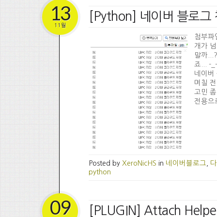
13
[Python] 네이버 블로그
11월
첨부파일
개가 넘
말까..
죠...
네이버 
며칠 전
고민 좀
전용으로~ 
Posted by
XeroNicHS
in
네이버블로그
,
다
python
09
[PLUGIN] Attach Helpe