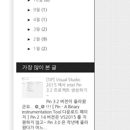
►
10월
(6)
►
9월
(1)
►
4월
(1)
►
3월
(2)
►
2월
(9)
►
1월
(2)
가장 많이 본 글
[TIP] Visual Studio
2015 에서 Intel Pin
3.2 프로젝트 생성하기
~
Pin 3.2 버전이 올라왔
군요... @_@ !!! [ Pin - A Binary
Instrumentation Tool 다운로드 페이
지 ] Pin 2.14 버전은 VS2015 를 지
원하지 않고~ Pin 3.0 은 작년에 올라
왔다가 어느...