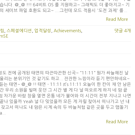
습니다. @_@ !!! 64비트 OS 를 지원하고~ 그래픽도 더 좋아지고~ 기
의 세이브 파일 호환도 되고~ ....그런데 모드 적용시 '도전 과제' 를...
Read More
림
,
스페셜에디션
,
업적달성
,
Achievements
,
댓글 4개
imSE
정도 전에 공개된 태연의 따끈따끈한 신곡~ "11:11" 뭔가 싸늘해진 날
울리는 분위기인 것 같기도 하고... 잔잔한 느낌이라 듣기 편안하네요~
 듣는 태연~ @_@ !! 태연 - 11:11 It’s 11:11 오늘이 한 칸이 채 안 남은
간 우리 소원을 빌며 웃던 그 시간 별 게 다 널 떠오르게 하지 네 맘 끝
 차가운 바람 창을 열면 온통 네가 불어와 이 시간이 전부 지나고 나면
끝나 있을까 Yeah 널 다 잊었을까 모든 게 자릴 찾아서 떠나가고 넌 내
 갖고서 떠나도 내 맘은 시계 속의 두 바늘처럼 같은 곳을 두고 맴돌기
...
Read More