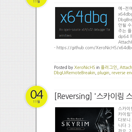
11월
예~전에 
x64d
DbgBr
안될 수
주는 플
dp64
Attach
- https://github.com/XeroNicHS/x64dbg
Posted by
XeroNicHS
in
플러그인
,
Attac
DbgUiRemoteBreakin
,
plugin
,
reverse en
04
[Reversing] '스카이
11월
스카이
카이림'
다보니 
니다 :
까요..?