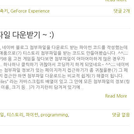
축키
,
GeForce Experience
댓글 2개
파일 다운받기 ~ :)
, 네이버 블로그 첨부파일을 다운로드 받는 파이썬 코드를 작성했는데
 자매품으로(?) 티스토리 첨부파일을 받는 코드도 만들어봤습니다. ^^;;;;
5/98 용 고전 게임들 찾다보면 첨부파일이 어마어마하게 많은 경우가
.. 하나하나 클릭하기 귀찮아서 코딩까지 하게 되었네요~ ^^;;;; 네이버
 첨부파일 정보가 있는 페이지까지 접근하기가 좀 귀찮을뿐(?) 그 페
 접근만 하면 첨부파일 다운로드는 비교적 쉽게(?) 해결이 됩니다.
stFiles" 라는 자바스크립트 배열이 있고 그 안에 모든 첨부파일의 정보(링
일이름, 크기 등...)가 가지런히 담겨져 있기에...
Read More
일
,
티스토리
,
파이썬
,
programming
,
댓글 없음