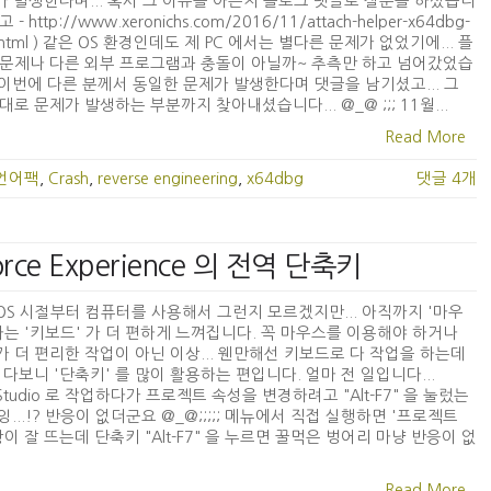
h 가 발생한다며... 혹시 그 이유를 아는지 블로그 댓글로 질문을 하셨습니
고 - http://www.xeronichs.com/2016/11/attach-helper-x64dbg-
n.html ) 같은 OS 환경인데도 제 PC 에서는 별다른 문제가 없었기에... 플
문제나 다른 외부 프로그램과 충돌이 아닐까~ 추측만 하고 넘어갔었습
. 이번에 다른 분께서 동일한 문제가 발생한다며 댓글을 남기셨고... 그
대로 문제가 발생하는 부분까지 찾아내셨습니다... @_@ ;;; 11월...
Read More
언어팩
,
Crash
,
reverse engineering
,
x64dbg
댓글 4개
rce Experience 의 전역 단축키
OS 시절부터 컴퓨터를 사용해서 그런지 모르겠지만... 아직까지 '마우
다는 '키보드' 가 더 편하게 느껴집니다. 꼭 마우스를 이용해야 하거나
 더 편리한 작업이 아닌 이상... 웬만해선 키보드로 다 작업을 하는데
러다보니 '단축키' 를 많이 활용하는 편입니다. 얼마 전 일입니다...
l Studio 로 작업하다가 프로젝트 속성을 변경하려고 "Alt-F7" 을 눌렀는
 오잉...!? 반응이 없더군요 @_@;;;;; 메뉴에서 직접 실행하면 '프로젝트
창이 잘 뜨는데 단축키 "Alt-F7" 을 누르면 꿀먹은 벙어리 마냥 반응이 없
Read More