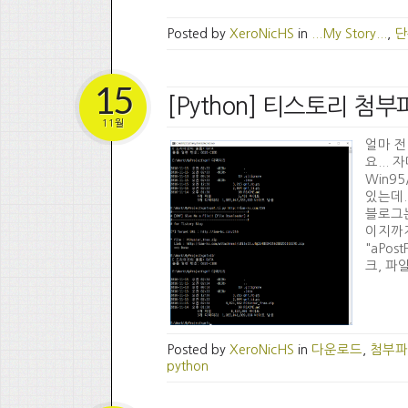
Posted by
XeroNicHS
in
...My Story...
,
단
15
[Python] 티스토리 첨부
11월
얼마 전
요...
Win9
있는데.
블로그는
이지까지
"aPo
크, 파
Posted by
XeroNicHS
in
다운로드
,
첨부파
python