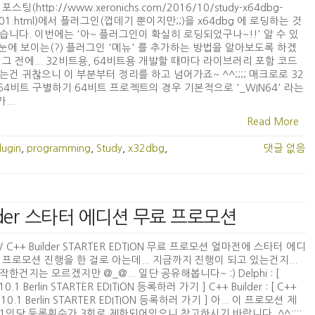
포스팅(http://www.xeronichs.com/2016/10/study-x64dbg-
n-01.html)에서 플러그인(껍데기 뿐이지만;;)을 x64dbg 에 로딩하는 것
습니다. 이번에는 '아~ 플러그인이 확실히 로딩되었구나~!!' 알 수 있
. 눈에 보이는(?) 플러그인 '메뉴' 를 추가하는 방법을 알아보도록 하겠
 그 전에... 32비트용, 64비트용 개발할 때마다 라이브러리 포함 코드
는건 귀찮으니 이 부분부터 정리를 하고 넘어가죠~ ^^;;;; 매크로로 32
 64비트 구별하기 64비트 프로젝트의 경우 기본적으로 '_WIN64' 라는
...
Read More
lugin
,
programming
,
Study
,
x32dbg
,
댓글 없음
 Builder 스타터 에디션 무료 프로모션
i / C++ Builder STARTER EDTION 무료 프로모션 얼마전에 스타터 에디
 프로모션 진행을 한 걸로 아는데... 지금까지 진행이 되고 있는건지...
작한건지는 모르겠지만 @_@... 일단 공유해봅니다~ :) Delphi : [
 10.1 Berlin STARTER EDITION 등록하러 가기 ] C++ Builder : [ C++
er 10.1 Berlin STARTER EDITION 등록하러 가기 ] 아... 이 프로모션 제
1인당 등록횟수가 3회로 제한되어있으니 참고하시기 바랍니다. ^^;;;;