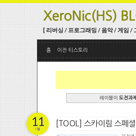
XeroNic(HS) B
[ 리버싱 / 프로그래밍 / 음악 / 게임 / 그 
홈
이전 티스토리
레이블이
도전과
11
[TOOL] 스카이림 스페셜
1월