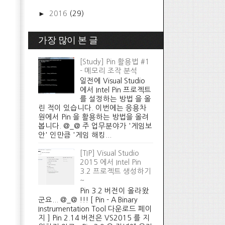
►
2016
(29)
가장 많이 본 글
[Study] Pin 활용법 #1
- 메모리 조작 분석
일전에 Visual Studio
에서 Intel Pin 프로젝트
를 설정하는 방법 을 올
린 적이 있습니다. 이번에는 응용차
원에서 Pin 을 활용하는 방법을 올려
봅니다. @_@ 주 업무분야가 '게임보
안' 인만큼 '게임 해킹...
[TIP] Visual Studio
2015 에서 Intel Pin
3.2 프로젝트 생성하기
~
Pin 3.2 버전이 올라왔
군요... @_@ !!! [ Pin - A Binary
Instrumentation Tool 다운로드 페이
지 ] Pin 2.14 버전은 VS2015 를 지