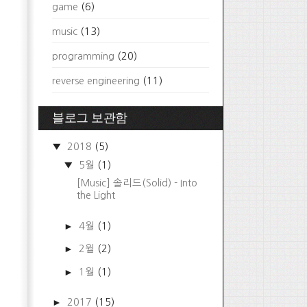
game
(6)
music
(13)
programming
(20)
reverse engineering
(11)
블로그 보관함
▼
2018
(5)
▼
5월
(1)
[Music] 솔리드(Solid) - Into
the Light
►
4월
(1)
►
2월
(2)
►
1월
(1)
►
2017
(15)