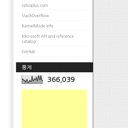
cplusplus.com
StackOverflow
KernelMode.info
Microsoft API and reference
catalog
GitHub
통계
366,039