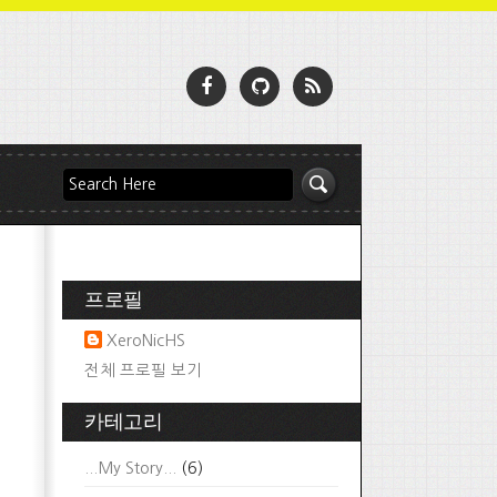
프로필
XeroNicHS
전체 프로필 보기
카테고리
...My Story...
(6)