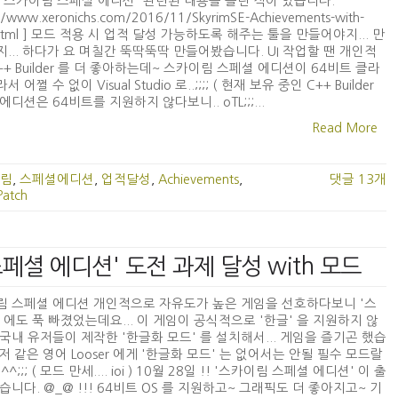
'스카이림 스페셜 에디션' 관련된 내용을 올린 적이 있습니다.
://www.xeronichs.com/2016/11/SkyrimSE-Achievements-with-
html ] 모드 적용 시 업적 달성 가능하도록 해주는 툴을 만들어야지... 만
... 하다가 요 며칠간 뚝딱뚝딱 만들어봤습니다. UI 작업할 땐 개인적
++ Builder 를 더 좋아하는데~ 스카이림 스페셜 에디션이 64비트 클라
 어쩔 수 없이 Visual Studio 로..;;;; ( 현재 보유 중인 C++ Builder
에디션은 64비트를 지원하지 않다보니.. oTL;;;...
Read More
림
,
스페셜에디션
,
업적달성
,
Achievements
,
댓글 13개
Patch
림 스페셜 에디션' 도전 과제 달성 with 모드
림 스페셜 에디션 개인적으로 자유도가 높은 게임을 선호하다보니 '스
 에도 푹 빠졌었는데요... 이 게임이 공식적으로 '한글' 을 지원하지 않
국내 유저들이 제작한 '한글화 모드' 를 설치해서... 게임을 즐기곤 했습
) 저 같은 영어 Looser 에게 '한글화 모드' 는 없어서는 안될 필수 모드랄
 ^^;;; ( 모드 만세.... ioi ) 10월 28일 !! '스카이림 스페셜 에디션' 이 출
습니다. @_@ !!! 64비트 OS 를 지원하고~ 그래픽도 더 좋아지고~ 기