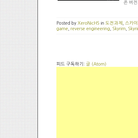
존 버전
Posted by
XeroNicHS
in
도전과제
,
스카이
game
,
reverse engineering
,
Skyrim
,
Skyr
피드 구독하기:
글 (Atom)