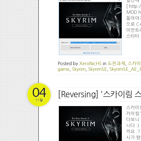
일전에 
[ http
MOD.
들어야지
으로 C
이언트라서
스타터 
Posted by
XeroNicHS
in
도전과제
,
스카이
game
,
Skyrim
,
SkyrimSE
,
SkyrimSE_AE_
04
[Reversing] '스카이
11월
스카이
카이림'
다보니 
니다 :
까요..?
시가 됐