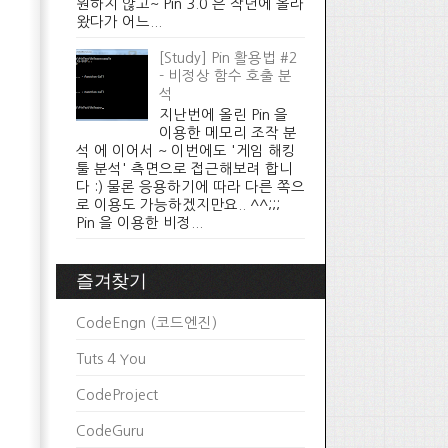
원하지 않고~ Pin 3.0 은 작년에 올라
왔다가 어느...
[Study] Pin 활용법 #2
- 비정상 함수 호출 분
석
지난번에 올린 Pin 을
이용한 메모리 조작 분
석 에 이어서 ~ 이번에도 '게임 해킹
툴 분석' 측면으로 접근해보려 합니
다 :) 물론 응용하기에 따라 다른 쪽으
로 이용도 가능하겠지만요.. ^^;;;
Pin 을 이용한 비정...
즐겨찾기
CodeEngn (코드엔진)
Tuts 4 You
CodeProject
CodeGuru