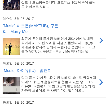
살포시 포스팅해봅니다. 프로듀스 101 방송이 끝난
후 뉴이스트 노래...
일요일, 5월 28, 2017
[Music] 마크툽(MAKTUB), 구윤
회 - Marry Me
›
최근에 우연히 듣게된 노래인데 2014년에 발매된
곡이네요... 이런 노래를 지금껏 몰랐다니... @_@
제대로 취향저격 당해서 무한재생 중입니다... 마크
툽(MAKTUB), 구윤회 - Marry Me 비내리는 날...
목요일, 3월 30, 2017
[Music] 아이유(IU) - 밤편지
›
믿고 듣는 아이유~ :D 이번 노래도 제대로 취향저격
이네요~ (*-_-*) 음원차트를 휩쓸고 있는 중... ㅋ 아
이유(IU) - 밤편지 이 밤 그날의 반딧불을 당신의 창
가까이 보낼게요 음 사랑한다는 말이에요...
금요일, 1월 20, 2017