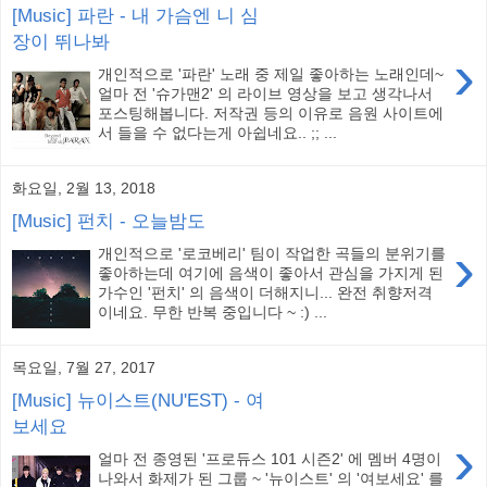
[Music] 파란 - 내 가슴엔 니 심
장이 뛰나봐
›
개인적으로 '파란' 노래 중 제일 좋아하는 노래인데~
얼마 전 '슈가맨2' 의 라이브 영상을 보고 생각나서
포스팅해봅니다. 저작권 등의 이유로 음원 사이트에
서 들을 수 없다는게 아쉽네요.. ;; ...
화요일, 2월 13, 2018
[Music] 펀치 - 오늘밤도
›
개인적으로 '로코베리' 팀이 작업한 곡들의 분위기를
좋아하는데 여기에 음색이 좋아서 관심을 가지게 된
가수인 '펀치' 의 음색이 더해지니... 완전 취향저격
이네요. 무한 반복 중입니다 ~ :) ...
목요일, 7월 27, 2017
[Music] 뉴이스트(NU'EST) - 여
보세요
›
얼마 전 종영된 '프로듀스 101 시즌2' 에 멤버 4명이
나와서 화제가 된 그룹 ~ '뉴이스트' 의 '여보세요' 를