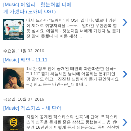
[Music] 에일리 - 첫눈처럼 너에
게 가겠다 (도깨비 OST)
›
대세 드라마 "도깨비" 의 OST 입니다. 멜로디 라인
이 제대로 취향저격을...ㅜㅜ... 얼마간 무한반복 할
듯 싶네요. 에일리 - 첫눈처럼 너에게 가겠다 널 품기
전 알지 못했다 내 머문 세상 ...
수요일, 11월 02, 2016
[Music] 태연 - 11:11
›
1시간 정도 전에 공개된 태연의 따끈따끈한 신곡~
"11:11" 뭔가 싸늘해진 날씨에 어울리는 분위기인
것 같기도 하고... 잔잔한 느낌이라 듣기 편안하네요
~ :) 믿고 듣는 태연~ @_@ !! 태...
금요일, 10월 07, 2016
[Music] 젝스키스 - 세 단어
›
자정에 공개된 젝스키스의 신곡 '세 단어' !!! 젝스키
스의 신곡을 듣게될 줄은 상상도 못했는데... @_@
무려 16년만에 이렇게 듣게 되는군요... 곡이 잔잔하