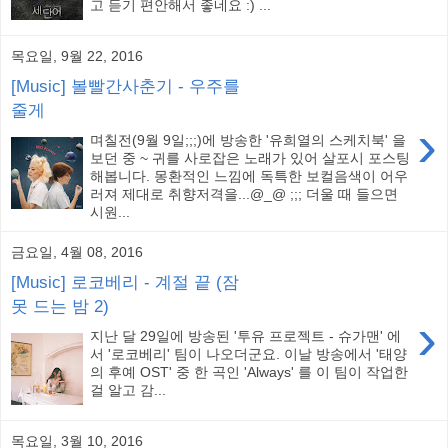
고 듣기 편안해서 좋네요 :) ...
목요일, 9월 22, 2016
[Music] 볼빨간사춘기 - 우주를
줄게
›
며칠전(9월 9일;;;)에 방송한 '유희열의 스케치북' 을
보던 중 ~ 귀를 사로잡은 노래가 있어 살포시 포스팅
해봅니다. 몽환적인 느낌에 독특한 보컬음색이 어우
러져 제대로 취향저격을...@_@ ;;; 더울 때 들으면
시원...
금요일, 4월 08, 2016
[Music] 로코베리 - 계절 끝 (잠
못 드는 밤 2)
›
지난 달 29일에 방송된 '투유 프로젝트 - 슈가맨' 에
서 '로코베리' 팀이 나오더군요. 이날 방송에서 '태양
의 후예 OST' 중 한 곡인 'Always' 를 이 팀이 작업한
걸 알고 감...
목요일, 3월 10, 2016