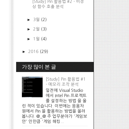
[Study] Pin 활용법 #2 - 비정
상 함수 호출 분석
►
3월
(2)
►
2월
(3)
►
1월
(4)
►
2016
(29)
가장 많이 본 글
[Study] Pin 활용법 #1
- 메모리 조작 분석
일전에 Visual Studio
에서 Intel Pin 프로젝트
를 설정하는 방법 을 올
린 적이 있습니다. 이번에는 응용차
원에서 Pin 을 활용하는 방법을 올려
봅니다. @_@ 주 업무분야가 '게임보
안' 인만큼 '게임 해킹...