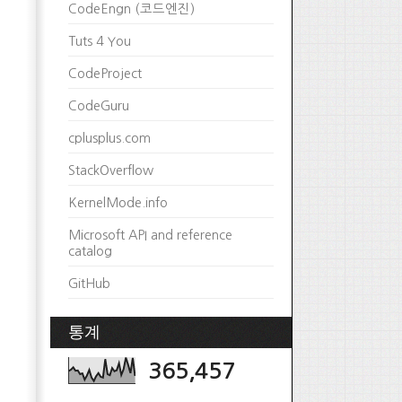
CodeEngn (코드엔진)
Tuts 4 You
CodeProject
CodeGuru
cplusplus.com
StackOverflow
KernelMode.info
Microsoft API and reference
catalog
GitHub
통계
365,457