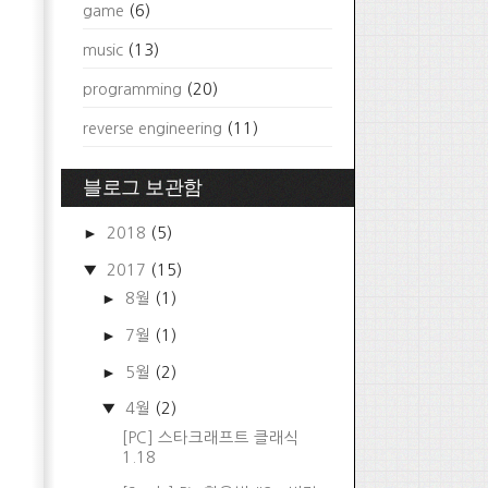
game
(6)
music
(13)
programming
(20)
reverse engineering
(11)
블로그 보관함
►
2018
(5)
▼
2017
(15)
►
8월
(1)
►
7월
(1)
►
5월
(2)
▼
4월
(2)
[PC] 스타크래프트 클래식
1.18