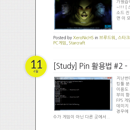
가웠습니
~!!!
소드 진
면 이 모
Posted by
XeroNicHS
in
브루드워
,
스타크
PC게임
,
Starcraft
11
[Study] Pin 활용법 #
4월
지난번에
킹툴 분
이용도 
부의 함
FPS 
데미지 
경우에 
수가 게임이 아닌 다른 곳에서...