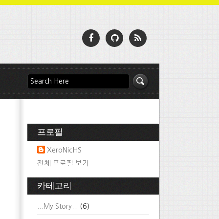
프로필
XeroNicHS
전체 프로필 보기
카테고리
...My Story...
(6)