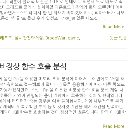
다. 덕분에 클래식 버전은 1.18 로 업데이트 되면서 무료 배포로 딱
 [ 스타크래프트 클래식 설치파일 다운로드 ] 추억의 화면 오랜만에 에피
행하면서~ 스토리 다시 한 번 되새겨 봐야겠어요~ :) 리마스터가 나오
든걸 "한글"로 즐길 수가 있겠죠...? @_@ 얼른 나오길.... ...
Read More
래프트
,
실시간전략게임
,
BroodWar
,
game
,
댓글 없음
2 - 비정상 함수 호출 분석
 올린 Pin 을 이용한 메모리 조작 분석에 이어서 ~ 이번에도 '게임 해
석' 측면으로 접근해보려 합니다 :) 물론 응용하기에 따라 다른 쪽으로
가능하겠지만요.. ^^;;; Pin 을 이용한 비정상 함수 호출 분석 게임 내
수들은 게임이 진행되는 중에 게임에서 호출하는 것이 일반적입니다.
게임에서 캐릭터가 죽는 경우를 예를 들어봅시다. 게임 내부적으로 무기
/ 캐릭터 체력 / 착탄 부위 등 이것저것 계산을 해서 조건을 만족하는
게임이 Kill 함수를 호출하는 것이 정상적인 흐름입니다. 만약 이 Kill 함
Read More