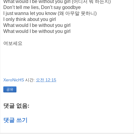
What would I be without you girl (어디서 뭐 하는지)
Don’t tell me lies, Don’t say goodbye
I just wanna let you know (왜 아무말 못하니)
I only think about you girl
What would I be without you girl
What would I be without you girl
여보세요
XeroNicHS
시간:
오전 12:15
공유
댓글 없음:
댓글 쓰기