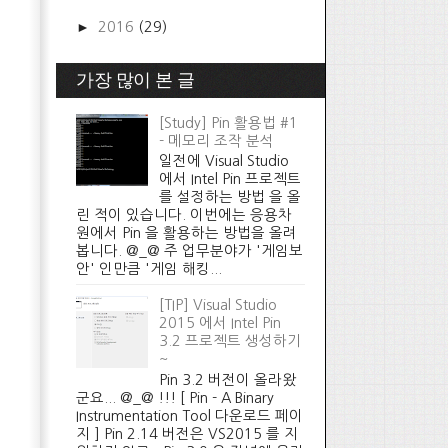
►
2016
(29)
가장 많이 본 글
[Study] Pin 활용법 #1
- 메모리 조작 분석
일전에 Visual Studio
에서 Intel Pin 프로젝트
를 설정하는 방법 을 올
린 적이 있습니다. 이번에는 응용차
원에서 Pin 을 활용하는 방법을 올려
봅니다. @_@ 주 업무분야가 '게임보
안' 인만큼 '게임 해킹...
[TIP] Visual Studio
2015 에서 Intel Pin
3.2 프로젝트 생성하기
~
Pin 3.2 버전이 올라왔
군요... @_@ !!! [ Pin - A Binary
Instrumentation Tool 다운로드 페이
지 ] Pin 2.14 버전은 VS2015 를 지