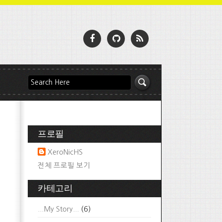
프로필
XeroNicHS
전체 프로필 보기
카테고리
...My Story...
(6)