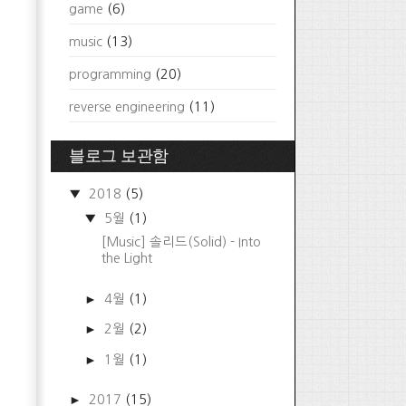
game
(6)
music
(13)
programming
(20)
reverse engineering
(11)
블로그 보관함
▼
2018
(5)
▼
5월
(1)
[Music] 솔리드(Solid) - Into
the Light
►
4월
(1)
►
2월
(2)
►
1월
(1)
►
2017
(15)