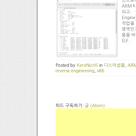
안드로이
ARM 
되고..
Engi
작업을 
영역인지 
용을 바탕
ELF...
Posted by
XeroNicHS
in
디스어셈블
,
AR
reverse engineering
,
x86
피드 구독하기:
글 (Atom)