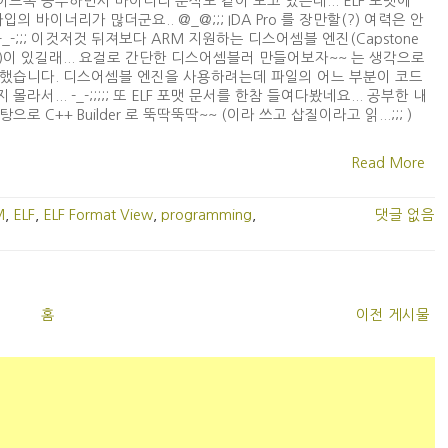
드쪽 공부하면서 바이너리 분석도 같이 보고 있는데... ELF 포맷에
타입의 바이너리가 많더군요.. @_@;;; IDA Pro 를 장만할(?) 여력은 안
. -_-;;; 이것저것 뒤져보다 ARM 지원하는 디스어셈블 엔진(Capstone
ne)이 있길래... 요걸로 간단한 디스어셈블러 만들어보자~~ 는 생각으로
했습니다. 디스어셈블 엔진을 사용하려는데 파일의 어느 부분이 코드
몰라서... -_-;;;;; 또 ELF 포맷 문서를 한참 들여다봤네요... 공부한 내
으로 C++ Builder 로 뚝딱뚝딱~~ (이라 쓰고 삽질이라고 읽...;;; )
Read More
M
,
ELF
,
ELF Format View
,
programming
,
댓글 없음
홈
이전 게시물