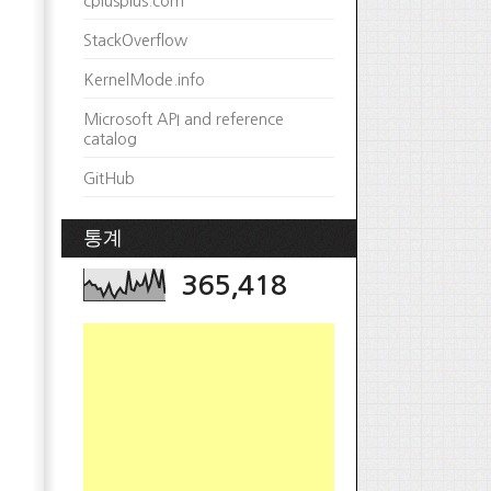
cplusplus.com
StackOverflow
KernelMode.info
Microsoft API and reference
catalog
GitHub
통계
365,418