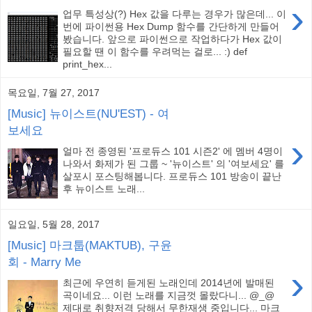
›
업무 특성상(?) Hex 값을 다루는 경우가 많은데... 이
번에 파이썬용 Hex Dump 함수를 간단하게 만들어
봤습니다. 앞으로 파이썬으로 작업하다가 Hex 값이
필요할 땐 이 함수를 우려먹는 걸로... :) def
print_hex...
목요일, 7월 27, 2017
[Music] 뉴이스트(NU'EST) - 여
보세요
›
얼마 전 종영된 '프로듀스 101 시즌2' 에 멤버 4명이
나와서 화제가 된 그룹 ~ '뉴이스트' 의 '여보세요' 를
살포시 포스팅해봅니다. 프로듀스 101 방송이 끝난
후 뉴이스트 노래...
일요일, 5월 28, 2017
[Music] 마크툽(MAKTUB), 구윤
회 - Marry Me
›
최근에 우연히 듣게된 노래인데 2014년에 발매된
곡이네요... 이런 노래를 지금껏 몰랐다니... @_@
제대로 취향저격 당해서 무한재생 중입니다... 마크