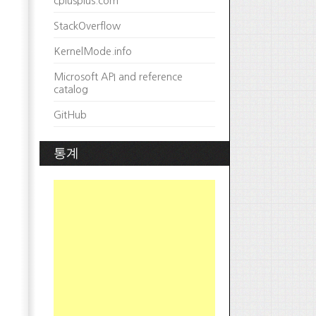
cplusplus.com
StackOverflow
KernelMode.info
Microsoft API and reference
catalog
GitHub
통계