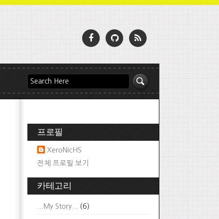
프로필
XeroNicHS
전체 프로필 보기
카테고리
...My Story...
(6)