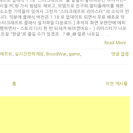
프트 클래식 1.18 "스타크래프트" 를 열렬히 좋아하는건 아니지만~
시절 PC방 가서 밤샘도 해보고, 모뎀으로 친구와 멀티플레이를 해본...
소소한 기억들이 있어서 그런지 "스타크래프트 리마스터" 의 소식이 반
다. 덕분에 클래식 버전은 1.18 로 업데이트 되면서 무료 배포로 딱
 [ 스타크래프트 클래식 설치파일 다운로드 ] 추억의 화면 오랜만에 에피
행하면서~ 스토리 다시 한 번 되새겨 봐야겠어요~ :) 리마스터가 나오
든걸 "한글"로 즐길 수가 있겠죠...? @_@ 얼른 나오길.... ...
Read More
래프트
,
실시간전략게임
,
BroodWar
,
game
,
댓글 없음
홈
이전 게시물