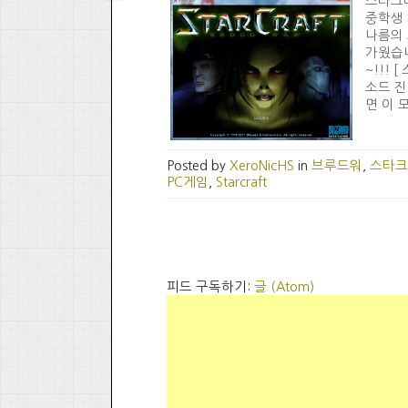
스타크래
중학생 
나름의 
가웠습니
~!!!
소드 진
면 이 모
Posted by
XeroNicHS
in
브루드워
,
스타크
PC게임
,
Starcraft
피드 구독하기:
글 (Atom)