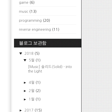
game
(6)
music
(13)
programming
(20)
reverse engineering
(11)
블로그 보관함
▼
2018
(5)
▼
5월
(1)
[Music] 솔리드(Solid) - Into
the Light
►
4월
(1)
►
2월
(2)
►
1월
(1)
►
2017
(15)