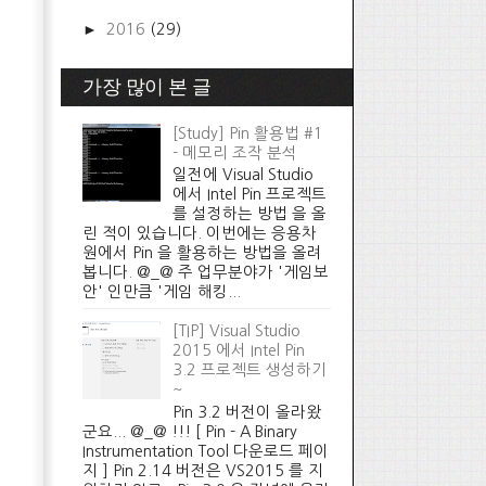
►
2016
(29)
가장 많이 본 글
[Study] Pin 활용법 #1
- 메모리 조작 분석
일전에 Visual Studio
에서 Intel Pin 프로젝트
를 설정하는 방법 을 올
린 적이 있습니다. 이번에는 응용차
원에서 Pin 을 활용하는 방법을 올려
봅니다. @_@ 주 업무분야가 '게임보
안' 인만큼 '게임 해킹...
[TIP] Visual Studio
2015 에서 Intel Pin
3.2 프로젝트 생성하기
~
Pin 3.2 버전이 올라왔
군요... @_@ !!! [ Pin - A Binary
Instrumentation Tool 다운로드 페이
지 ] Pin 2.14 버전은 VS2015 를 지