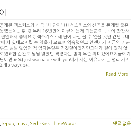
단어
공개된 젝스키스의 신곡 '세 단어' !!! 젝스키스의 신곡을 듣게될 줄은
못했는데... @_@ 무려 16년만에 이렇게 듣게 되는군요... 곡이 잔잔하
 편안해서 좋네요 :) 젝스키스 - 세 단어 다신 볼 수 없을 것만 같던그대
앞에 서 있네요지킬 수 있을지 모르며 약속했던그 언젠가가 지금인 거군
루도 널널 잊었던 적 없다는말은 거짓말이겠지만그대가 곁에 있지 않
외로웠죠한 순간도 널널 잊었던 적없다는 말이 무슨 의미겠어요지금여기
어면 돼요I just wanna be with you내가 사는 이유다시는 멀리 가지
ll always be...
Read More
,
k-pop
,
music
,
SechsKies
,
ThreeWords
댓글 없음