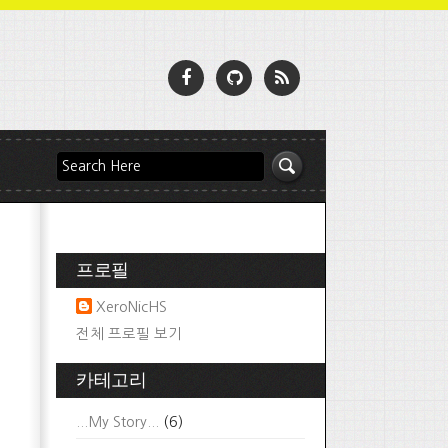
프로필
XeroNicHS
전체 프로필 보기
카테고리
...My Story...
(6)