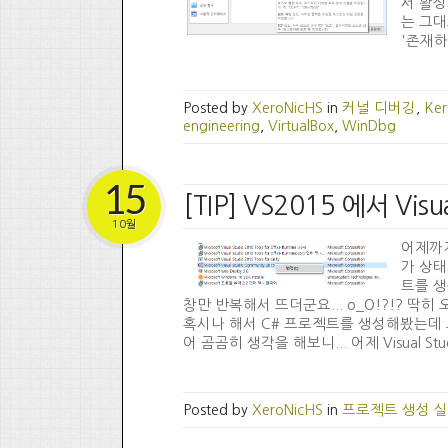
서 활성
는 그대
'존재하
Posted by
XeroNicHS
in
커널 디버깅
,
Ker
engineering
,
VirtualBox
,
WinDbg
15
[TIP] VS2015 에서 V
10월
어제까지 
가 상태
트를 생
창만 반복해서 뜨더군요... o_O!?!? 딱히 
혹시나 해서 C# 프로젝트를 생성해봤는데 그건 또
어 곰곰히 생각을 해보니... 어제 Visual St
Posted by
XeroNicHS
in
프로젝트 생성 