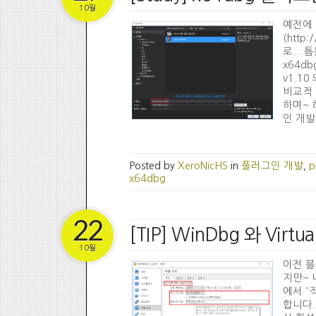
10월
예전에 
(http
로...
x64d
v1.1
비교적 
하며~ 
인 개발
Posted by
XeroNicHS
in
플러그인 개발
,
p
x64dbg
22
[TIP] WinDbg 와 Vir
10월
이전 블
지만~ 
에서 '직
합니다.