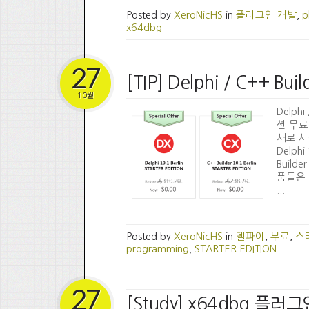
Posted by
XeroNicHS
in
플러그인 개발
,
p
x64dbg
27
[TIP] Delphi / C++
10월
Delph
션 무료
새로 시
Delphi
Build
품들은 
...
Posted by
XeroNicHS
in
델파이
,
무료
,
스
programming
,
STARTER EDITION
27
[Study] x64dbg 플