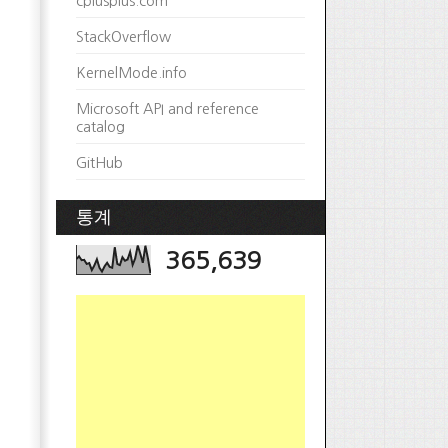
cplusplus.com
StackOverflow
KernelMode.info
Microsoft API and reference
catalog
GitHub
통계
365,639