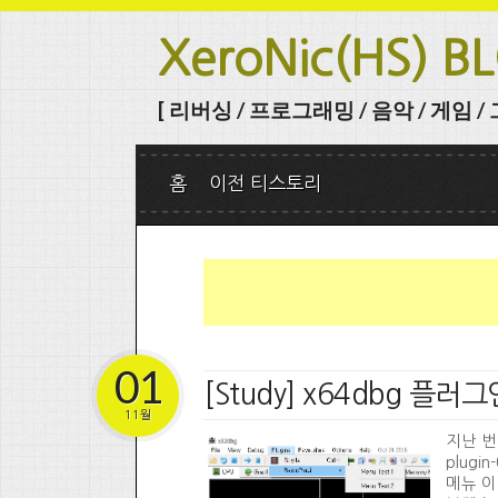
XeroNic(HS) B
[ 리버싱 / 프로그래밍 / 음악 / 게임 / 그 
홈
이전 티스토리
01
[Study] x64dbg 플
11월
지난 번 
plug
메뉴 이