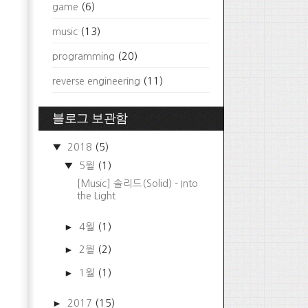
game
(6)
music
(13)
programming
(20)
reverse engineering
(11)
블로그 보관함
▼
2018
(5)
▼
5월
(1)
[Music] 솔리드(Solid) - Into
the Light
►
4월
(1)
►
2월
(2)
►
1월
(1)
►
2017
(15)