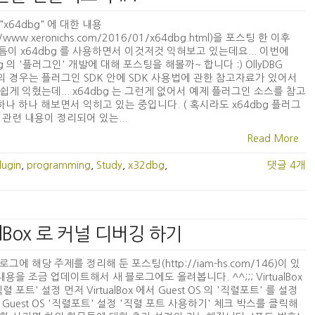
"x64dbg" 에 대한 내용
://www.xeronichs.com/2016/01/x64dbg.html)을 포스팅 한 이후
 틈틈이 x64dbg 를 사용하면서 이것저것 익혀보고 있는데요... 이번에
bg 의 '플러그인' 개발에 대해 포스팅을 해볼까~ 합니다 :) OllyDBG
0 의 경우는 플러그인 SDK 안에 SDK 사용법에 관한 참고자료가 있어서
쉽게 익혔는데... x64dbg 는 그런게 없어서 예제 플러그인 소스를 참고
하나 하나 해보면서 익히고 있는 중입니다. ( 혹시라도 x64dbg 플러그
 관련 내용이 정리되어 있는...
Read More
lugin
,
programming
,
Study
,
x32dbg
,
댓글 4개
tualBox 로 커널 디버깅 하기
로그에 해당 주제를 정리해 둔 포스팅(http://iam-hs.com/146)이 있
내용을 조금 업데이트해서 새 블로그에도 올려봅니다. ^^;;; VirtualBox
렬 포트' 설정 먼저 VirtualBox 에서 Guest OS 의 '직렬포트' 를 설정
 Guest OS '직렬포트' 설정 '직렬 포트 사용하기' 체크 박스를 클릭해