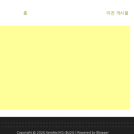
홈
이전 게시물
Copyright ©
2026
XeroNic(HS) BLOG
| Powered by
Blogger