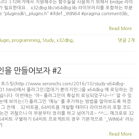
다 :) 디버거에서 지원해주는 함수들을 사용하기 위해서 bridge 라이
 필요한데요... x32dbg.lib/x64dbg.lib 라이브러리를 포함하는 부분
insdk\_plugins.h" #ifdef _WIN64 #pragma comment(lib,
Read More
lugin
,
programming
,
Study
,
x32dbg
,
댓글 2개
러그인을 만들어보자 #2
포스팅(http://www.xeronichs.com/2016/10/study-x64dbg-
n-01.html)에서 플러그인(껍데기 뿐이지만;;)을 x64dbg 에 로딩하는 것
습니다. 이번에는 '아~ 플러그인이 확실히 로딩되었구나~!!' 알 수 있
. 눈에 보이는(?) 플러그인 '메뉴' 를 추가하는 방법을 알아보도록 하겠
 그 전에... 32비트용, 64비트용 개발할 때마다 라이브러리 포함 코드
는건 귀찮으니 이 부분부터 정리를 하고 넘어가죠~ ^^;;;; 매크로로 32
 64비트 구별하기 64비트 프로젝트의 경우 기본적으로 '_WIN64' 라는
...
Read More