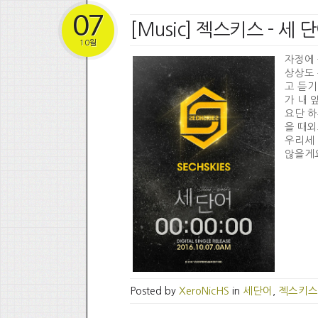
07
[Music] 젝스키스 - 세 
10월
자정에 
상상도 
고 듣기
가 내 
요단 하
을 때
우리세 단
않을게요I'
Posted by
XeroNicHS
in
세단어
,
젝스키스