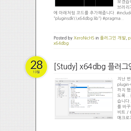
보겠습니
브러리가
에 아래처럼 코드를 추가해줍니다. #include "plug
"pluginsdk\\x64dbg.lib") #pragma...
Posted by
XeroNicHS
in
플러그인 개발
,
p
x64dbg
28
[Study] x64dbg 플
10월
지난 번 
plugi
까지 했
도록..
습니다.
를 바꾸
비트 /
매크로가