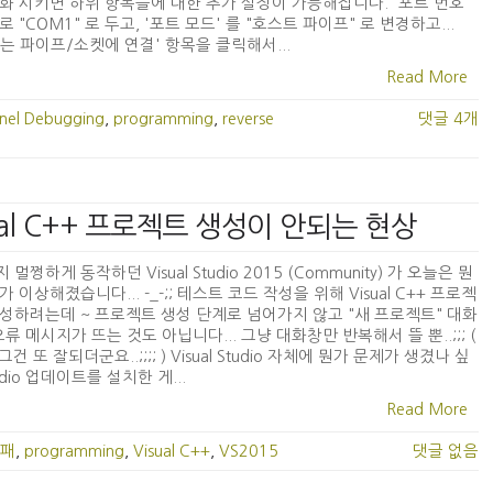
화 시키면 하위 항목들에 대한 추가 설정이 가능해집니다. '포트 번호'
로 "COM1" 로 두고, '포트 모드' 를 "호스트 파이프" 로 변경하고...
는 파이프/소켓에 연결' 항목을 클릭해서...
Read More
nel Debugging
,
programming
,
reverse
댓글 4개
isual C++ 프로젝트 생성이 안되는 현상
멀쩡하게 동작하던 Visual Studio 2015 (Community) 가 오늘은 뭔
가 이상해졌습니다... -_-;; 테스트 코드 작성을 위해 Visual C++ 프로젝
성하려는데 ~ 프로젝트 생성 단계로 넘어가지 않고 "새 프로젝트" 대화
오류 메시지가 뜨는 것도 아닙니다... 그냥 대화창만 반복해서 뜰 뿐..;;; (
 잘되더군요..;;;; ) Visual Studio 자체에 뭔가 문제가 생겼나 싶
udio 업데이트를 설치한 게...
Read More
실패
,
programming
,
Visual C++
,
VS2015
댓글 없음