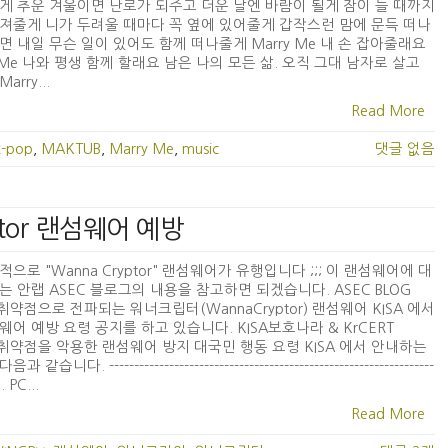
게 추운 겨울이면 난로가 되주고 더운 날엔 바람이 될게 잠이 들 때까지
져줄게 니가 두려울 때마다 꼭 옆에 있어줄게 갑작스런 맘에 문득 떠나
면 내일 무슨 일이 있어도 함께 떠나줄게 Marry Me 내 손 잡아줄래요
y Me 나와 평생 함께 할래요 남은 나의 모든 삶. 오직 그대 남자로 살고
arry...
Read More
k-pop
,
MAKTUB
,
Marry Me
,
music
댓글 없음
ptor 랜섬웨어 예방
적으로 "Wanna Cryptor" 랜섬웨어가 유행입니다 ;;; 이 랜섬웨어에 대
는 안랩 ASEC 블로그의 내용을 참고하면 되겠습니다. ASEC BLOG
B 취약점으로 전파되는 워너크립터(WannaCryptor) 랜섬웨어 KISA 에서
웨어 예방 요령 공지를 하고 있습니다. KISA보호나라 & KrCERT
B 취약점을 악용한 랜섬웨어 방지 대국민 행동 요령 KISA 에서 안내하는
 같습니다. -----------------------------------------------------------------
1. PC...
Read More