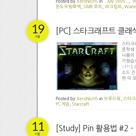
Posted by
XeroNicHS
in
...My Story...
,
.
윈도우방화벽
,
SMB 포트
,
W크립트
,
Wann
19
[PC] 스타크래프트 클래식
4월
스타크래
중학생 
나름의 
가웠습니
~!!!
소드 진
면 이 모
Posted by
XeroNicHS
in
브루드워
,
스타크
PC게임
,
Starcraft
11
[Study] Pin 활용법 #
4월