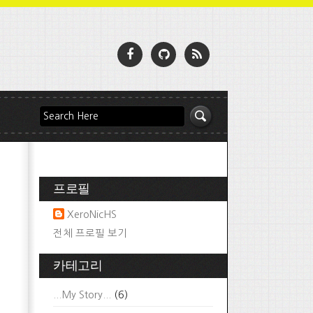
프로필
XeroNicHS
전체 프로필 보기
카테고리
...My Story...
(6)