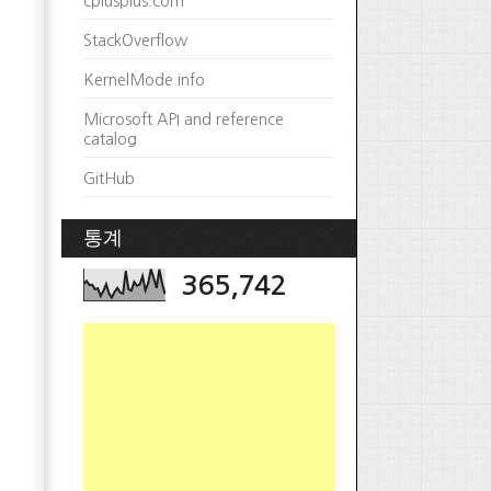
cplusplus.com
StackOverflow
KernelMode.info
Microsoft API and reference
catalog
GitHub
통계
365,742