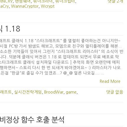
WINCRY
,
랜섬웨어
,
워너크라이
,
워너크립터
,
댓글 2개
aCry
,
WannaCryptor
,
Wcrypt
 1.18
프트 클래식 1.18 "스타크래프트" 를 열렬히 좋아하는건 아니지만~
시절 PC방 가서 밤샘도 해보고, 모뎀으로 친구와 멀티플레이를 해본...
소소한 기억들이 있어서 그런지 "스타크래프트 리마스터" 의 소식이 반
다. 덕분에 클래식 버전은 1.18 로 업데이트 되면서 무료 배포로 딱
 [ 스타크래프트 클래식 설치파일 다운로드 ] 추억의 화면 오랜만에 에피
행하면서~ 스토리 다시 한 번 되새겨 봐야겠어요~ :) 리마스터가 나오
든걸 "한글"로 즐길 수가 있겠죠...? @_@ 얼른 나오길.... ...
Read More
래프트
,
실시간전략게임
,
BroodWar
,
game
,
댓글 없음
2 - 비정상 함수 호출 분석