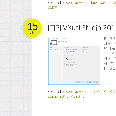
Posted by
XeroNicHS
in
메모리 조작
,
Inte
Study
15
[TIP] Visual Studio
2월
Pin 3.
다운로드 
년에 올
데... 
성 시 
시작하기 
Pin 3
Posted by
XeroNicHS
in
Intel Pin
,
Pin 3.2
Studio 2015
,
VS2015