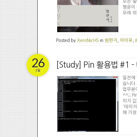
모든 말
행운이 
모래 위
Posted by
XeroNicHS
in
밤편지
,
아이유
,
26
[Study] Pin 활용법 #1
3월
일전에 V
습니다.
업무분야
^^;;
미지 값
'데미지
해 가장