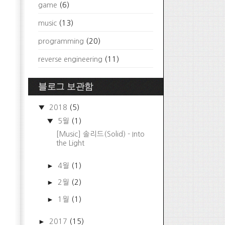
game
(6)
music
(13)
programming
(20)
reverse engineering
(11)
블로그 보관함
▼
2018
(5)
▼
5월
(1)
[Music] 솔리드(Solid) - Into
the Light
►
4월
(1)
►
2월
(2)
►
1월
(1)
►
2017
(15)