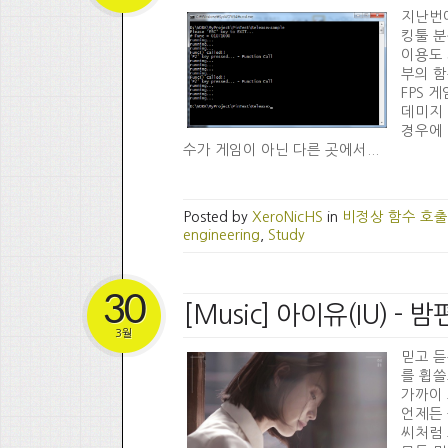
지난번에
킹툴 분
이용도 
부의 함
FPS 
데미지 
경우에 
수가 게임이 아닌 다른 곳에서...
Posted by
XeroNicHS
in
비정상 함수 호출
engineering
,
Study
30
[Music] 아이유(IU) - 
3월
믿고 듣
를 휩쓸
가까이 
언제든 
씨처럼 