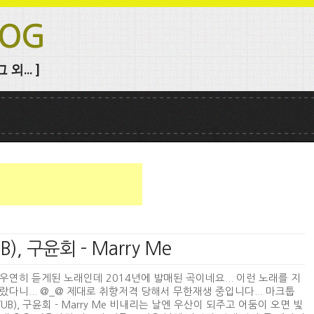
LOG
외... ]
), 구윤회 - Marry Me
우연히 듣게된 노래인데 2014년에 발매된 곡이네요... 이런 노래를 지
랐다니... @_@ 제대로 취향저격 당해서 무한재생 중입니다... 마크툽
TUB), 구윤회 - Marry Me 비내리는 날엔 우산이 되주고 어둠이 오면 빛