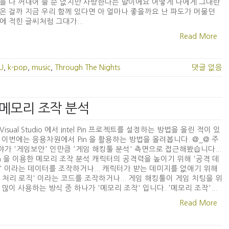
을 다 꺼내어 줄 순 없지만 사랑한다는 말이에요 어떻게 나에게 그대란
온 걸까 지금 우리 함께 있다면 아 얼마나 좋을까요 난 파도가 머물던
에 적힌 글씨처럼 그대가...
Read More
IU
,
k-pop
,
music
,
Through The Nights
댓글 없음
 - 메모리 조작 분석
isual Studio 에서 Intel Pin 프로젝트를 설정하는 방법을 올린 적이 있
 이번에는 응용차원에서 Pin 을 활용하는 방법을 올려봅니다. @_@ 주
가 '게임보안' 인만큼 '게임 해킹툴 분석' 측면으로 접근해봤습니다...
 Pin 을 이용한 메모리 조작 분석 캐릭터의 공격력을 높이기 위해 '공격 데
' 이라는 데이터를 조작하거나... 캐릭터가 받는 데미지를 없애기 위해
 처리 로직' 이라는 코드를 조작하거나... 게임 해킹툴이 게임 치팅을 위
 많이 사용하는 방식 중 하나가 '메모리 조작' 입니다. '메모리 조작'...
Read More