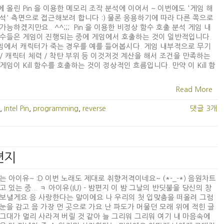
 올린 Pin 을 이용한 메모리 조작 분석에 이어서 ~ 이번에도 '게임 해
석' 측면으로 접근해보려 합니다 :) 물론 응용하기에 따라 다른 쪽으로
가능하겠지만요.. ^^;;; Pin 을 이용한 비정상 함수 호출 분석 게임 내
수들은 게임이 진행되는 중에 게임에서 호출하는 것이 일반적입니다.
게임에서 캐릭터가 죽는 경우를 예를 들어봅시다. 게임 내부적으로 무기
/ 캐릭터 체력 / 착탄 부위 등 이것저것 계산을 해서 조건을 만족하는
게임이 Kill 함수를 호출하는 것이 정상적인 흐름입니다. 만약 이 Kill 함
Read More
,
Intel Pin
,
programming
,
reverse
댓글 3개
밤편지
는 아이유~ :D 이번 노래도 제대로 취향저격이네요~ (*-_-*) 음원차트
고 있는 중... ㅋ 아이유(IU) - 밤편지 이 밤 그날의 반딧불을 당신의 창
보낼게요 음 사랑한다는 말이에요 나 우리의 첫 입맞춤을 떠올려 그럼
눈을 감고 음 가장 먼 곳으로 가요 난 파도가 머물던 모래 위에 적힌 글
그대가 멀리 사라져 버릴 것 같아 늘 그리워 그리워 여기 내 마음속에