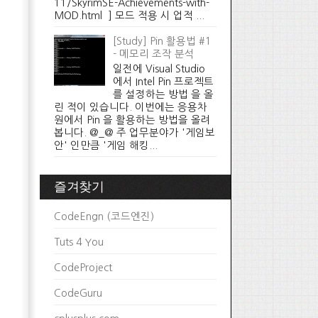
11/SkyrimSE-Achievements-with-
MOD.html ] 모드 적용 시 업적 ...
[Study] Pin 활용법 #1
- 메모리 조작 분석
일전에 Visual Studio
에서 Intel Pin 프로젝트
를 설정하는 방법 을 올
린 적이 있습니다. 이번에는 응용차
원에서 Pin 을 활용하는 방법을 올려
봅니다. @_@ 주 업무분야가 '게임보
안' 인만큼 '게임 해킹...
즐겨찾기
CodeEngn (코드엔진)
Tuts 4 You
CodeProject
CodeGuru