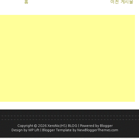
홈
이전 게시물
Copyright ©
2026
XeroNic(HS) BLOG
| Powered by
Blogger
Design by
WP Lift
| Blogger Template by
NewBloggerThemes.com