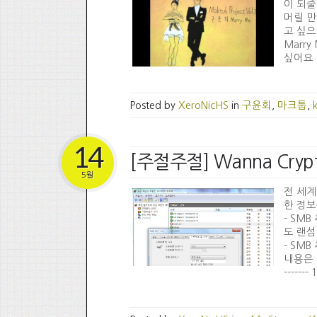
이 되줄
머릴 만
고 싶으
Marr
싶어요 M
Posted by
XeroNicHS
in
구윤회
,
마크툽
,
14
[주절주절] Wanna Cry
5월
전 세계
한 정보
- SM
도 랜섬
- SM
내용은 다음과
------- 