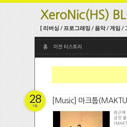
XeroNic(HS) B
[ 리버싱 / 프로그래밍 / 음악 / 게임 / 그 
홈
이전 티스토리
28
[Music] 마크툽(MAKTUB
5월
최근에 
금껏 몰
(MAK