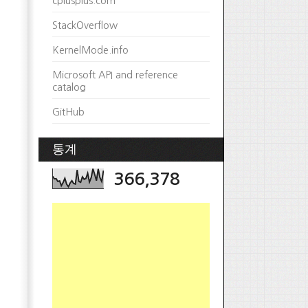
cplusplus.com
StackOverflow
KernelMode.info
Microsoft API and reference
catalog
GitHub
통계
366,378