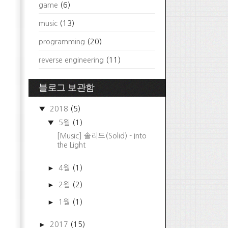
game
(6)
music
(13)
programming
(20)
reverse engineering
(11)
블로그 보관함
▼
2018
(5)
▼
5월
(1)
[Music] 솔리드(Solid) - Into
the Light
►
4월
(1)
►
2월
(2)
►
1월
(1)
►
2017
(15)