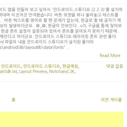
드 앱을 만들어 보고 싶어서 '안드로이드 스튜디오 (2.2.3)'를 설치하
벅대며 이것저것 만져봤습니다. 버튼 위젯을 하나 올려놓고 테스트를
... 버튼 텍스트를 영어로 할 땐 문제가 없는데, 한글로 할 떄 글자가 깨
상이 발생하더군요.. @_@; 한글이 안보인다.. oTL 구글을 통해 찾아보
 한글 폰트 설정이 잘못되어 있어서 폰트를 읽어오지 못하기 때문에...
깨진다고 하더군요. 안드로이드 스튜디오 레이아웃 폰트 관련 폴더
s.xml 파일의 내용 안드로이드 스튜디오가 설치된 폴더의
s\android\lib\layoutlib\data\fonts"...
Read More
,
안드로이드
,
안드로이드 스튜디오
,
한글깨짐
,
댓글 없음
sInSdk.txt
,
Layout Preview
,
NotoSansCJK
,
홈
이전 게시물