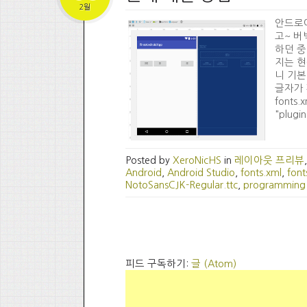
2월
안드로이
고~ 버
하던 중
지는 현
니 기본
글자가 
font
"plugin
Posted by
XeroNicHS
in
레이아웃 프리뷰
Android
,
Android Studio
,
fonts.xml
,
font
NotoSansCJK-Regular.ttc
,
programming
피드 구독하기:
글 (Atom)