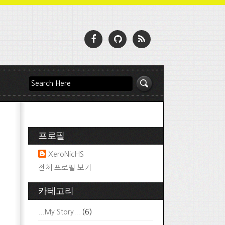
프로필
XeroNicHS
전체 프로필 보기
카테고리
...My Story...
(6)