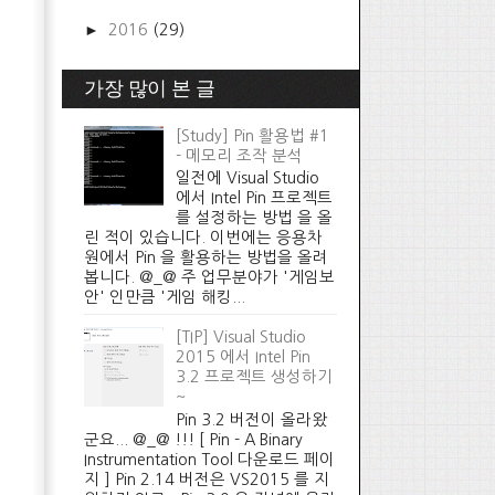
►
2016
(29)
가장 많이 본 글
[Study] Pin 활용법 #1
- 메모리 조작 분석
일전에 Visual Studio
에서 Intel Pin 프로젝트
를 설정하는 방법 을 올
린 적이 있습니다. 이번에는 응용차
원에서 Pin 을 활용하는 방법을 올려
봅니다. @_@ 주 업무분야가 '게임보
안' 인만큼 '게임 해킹...
[TIP] Visual Studio
2015 에서 Intel Pin
3.2 프로젝트 생성하기
~
Pin 3.2 버전이 올라왔
군요... @_@ !!! [ Pin - A Binary
Instrumentation Tool 다운로드 페이
지 ] Pin 2.14 버전은 VS2015 를 지