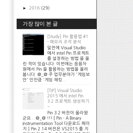
►
2016
(29)
가장 많이 본 글
[Study] Pin 활용법 #1
- 메모리 조작 분석
일전에 Visual Studio
에서 Intel Pin 프로젝트
를 설정하는 방법 을 올
린 적이 있습니다. 이번에는 응용차
원에서 Pin 을 활용하는 방법을 올려
봅니다. @_@ 주 업무분야가 '게임보
안' 인만큼 '게임 해킹...
[TIP] Visual Studio
2015 에서 Intel Pin
3.2 프로젝트 생성하기
~
Pin 3.2 버전이 올라왔
군요... @_@ !!! [ Pin - A Binary
Instrumentation Tool 다운로드 페이
지 ] Pin 2.14 버전은 VS2015 를 지