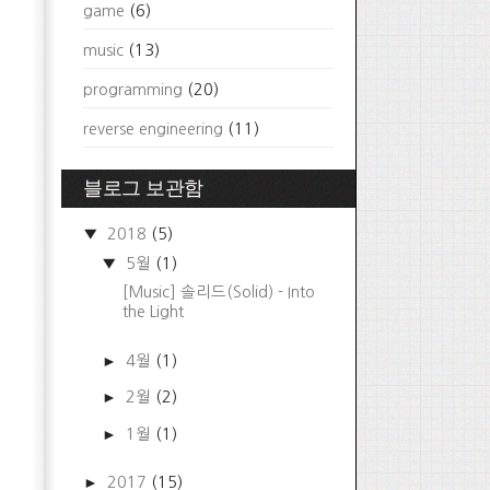
game
(6)
music
(13)
programming
(20)
reverse engineering
(11)
블로그 보관함
▼
2018
(5)
▼
5월
(1)
[Music] 솔리드(Solid) - Into
the Light
►
4월
(1)
►
2월
(2)
►
1월
(1)
►
2017
(15)