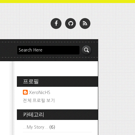
프로필
XeroNicHS
전체 프로필 보기
카테고리
...My Story...
(6)