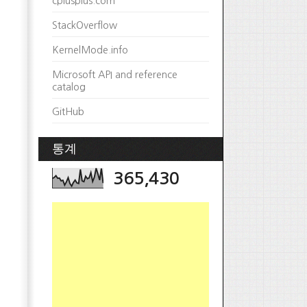
cplusplus.com
StackOverflow
KernelMode.info
Microsoft API and reference
catalog
GitHub
통계
365,430