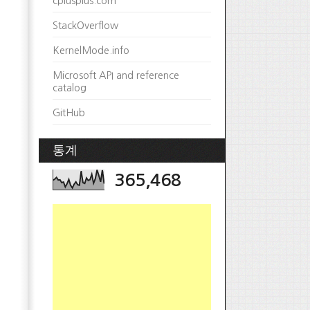
cplusplus.com
StackOverflow
KernelMode.info
Microsoft API and reference
catalog
GitHub
통계
365,468