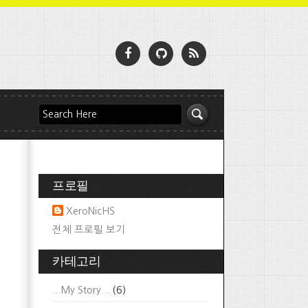
프로필
XeroNicHS
전체 프로필 보기
카테고리
...My Story...
(6)