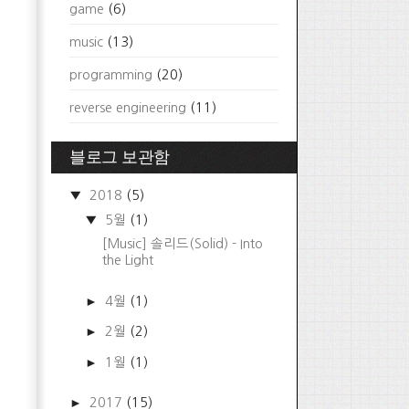
game
(6)
music
(13)
programming
(20)
reverse engineering
(11)
블로그 보관함
▼
2018
(5)
▼
5월
(1)
[Music] 솔리드(Solid) - Into
the Light
►
4월
(1)
►
2월
(2)
►
1월
(1)
►
2017
(15)