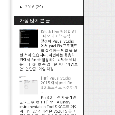
►
2016
(29)
가장 많이 본 글
[Study] Pin 활용법 #1
- 메모리 조작 분석
일전에 Visual Studio
에서 Intel Pin 프로젝트
를 설정하는 방법 을 올
린 적이 있습니다. 이번에는 응용차
원에서 Pin 을 활용하는 방법을 올려
봅니다. @_@ 주 업무분야가 '게임보
안' 인만큼 '게임 해킹...
[TIP] Visual Studio
2015 에서 Intel Pin
3.2 프로젝트 생성하기
~
Pin 3.2 버전이 올라왔
군요... @_@ !!! [ Pin - A Binary
Instrumentation Tool 다운로드 페이
지 ] Pin 2.14 버전은 VS2015 를 지