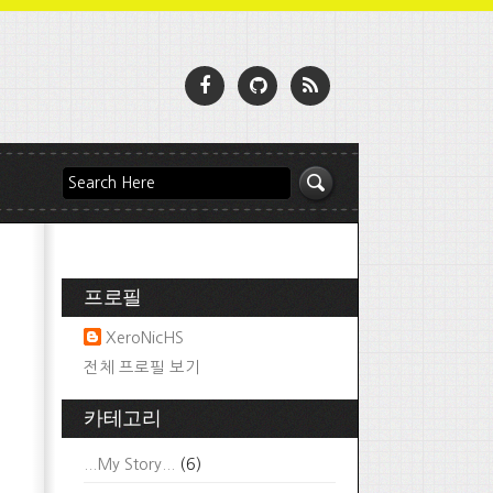
프로필
XeroNicHS
전체 프로필 보기
카테고리
...My Story...
(6)