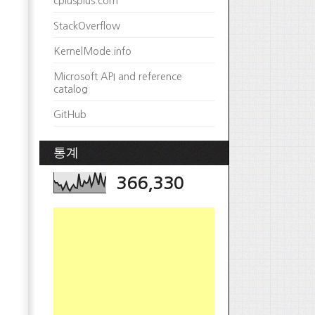
cplusplus.com
StackOverflow
KernelMode.info
Microsoft API and reference
catalog
GitHub
통계
366,330