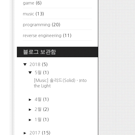
game
(6)
music
(13)
programming
(20)
reverse engineering
(11)
블로그 보관함
▼
2018
(5)
▼
5월
(1)
[Music] 솔리드(Solid) - Into
the Light
►
4월
(1)
►
2월
(2)
►
1월
(1)
►
2017
(15)