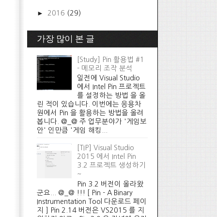
►
2016
(29)
가장 많이 본 글
[Study] Pin 활용법 #1
- 메모리 조작 분석
일전에 Visual Studio
에서 Intel Pin 프로젝트
를 설정하는 방법 을 올
린 적이 있습니다. 이번에는 응용차
원에서 Pin 을 활용하는 방법을 올려
봅니다. @_@ 주 업무분야가 '게임보
안' 인만큼 '게임 해킹...
[TIP] Visual Studio
2015 에서 Intel Pin
3.2 프로젝트 생성하기
~
Pin 3.2 버전이 올라왔
군요... @_@ !!! [ Pin - A Binary
Instrumentation Tool 다운로드 페이
지 ] Pin 2.14 버전은 VS2015 를 지