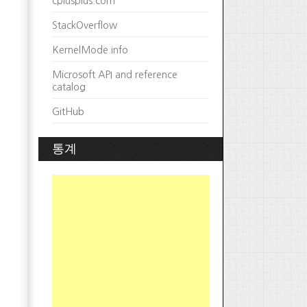
cplusplus.com
StackOverflow
KernelMode.info
Microsoft API and reference
catalog
GitHub
통계