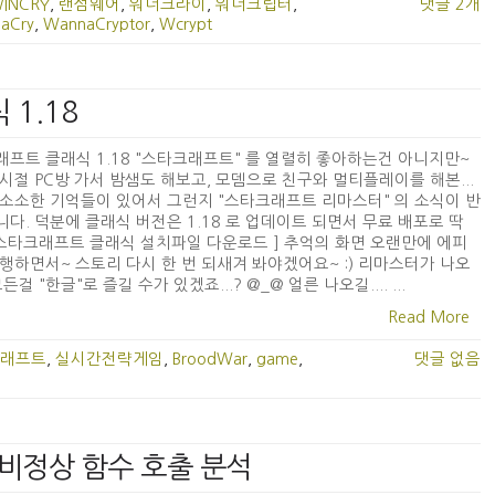
WINCRY
,
랜섬웨어
,
워너크라이
,
워너크립터
,
댓글 2개
aCry
,
WannaCryptor
,
Wcrypt
 1.18
프트 클래식 1.18 "스타크래프트" 를 열렬히 좋아하는건 아니지만~
시절 PC방 가서 밤샘도 해보고, 모뎀으로 친구와 멀티플레이를 해본...
소소한 기억들이 있어서 그런지 "스타크래프트 리마스터" 의 소식이 반
다. 덕분에 클래식 버전은 1.18 로 업데이트 되면서 무료 배포로 딱
 [ 스타크래프트 클래식 설치파일 다운로드 ] 추억의 화면 오랜만에 에피
행하면서~ 스토리 다시 한 번 되새겨 봐야겠어요~ :) 리마스터가 나오
든걸 "한글"로 즐길 수가 있겠죠...? @_@ 얼른 나오길.... ...
Read More
래프트
,
실시간전략게임
,
BroodWar
,
game
,
댓글 없음
2 - 비정상 함수 호출 분석