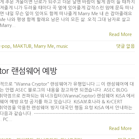
게 추운 겨울이면 난로가 되주고 더운 날엔 바람이 될게 잠이 들 때까지
져줄게 니가 두려울 때마다 꼭 옆에 있어줄게 갑작스런 맘에 문득 떠나
면 내일 무슨 일이 있어도 함께 떠나줄게 Marry Me 내 손 잡아줄래요
y Me 나와 평생 함께 할래요 남은 나의 모든 삶. 오직 그대 남자로 살고
arry...
Read More
k-pop
,
MAKTUB
,
Marry Me
,
music
댓글 없음
ptor 랜섬웨어 예방
적으로 "Wanna Cryptor" 랜섬웨어가 유행입니다 ;;; 이 랜섬웨어에 대
는 안랩 ASEC 블로그의 내용을 참고하면 되겠습니다. ASEC BLOG
B 취약점으로 전파되는 워너크립터(WannaCryptor) 랜섬웨어 KISA 에서
웨어 예방 요령 공지를 하고 있습니다. KISA보호나라 & KrCERT
B 취약점을 악용한 랜섬웨어 방지 대국민 행동 요령 KISA 에서 안내하는
 같습니다. -----------------------------------------------------------------
1. PC...
Read More