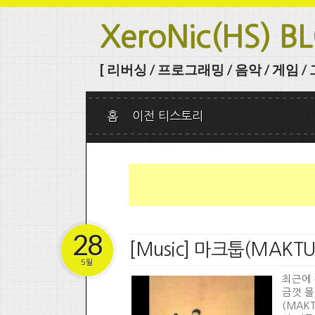
XeroNic(HS) B
[ 리버싱 / 프로그래밍 / 음악 / 게임 / 그 
홈
이전 티스토리
28
[Music] 마크툽(MAKTUB
5월
최근에 
금껏 몰
(MAK