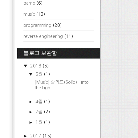
game
(6)
music
(13)
programming
(20)
reverse engineering
(11)
블로그 보관함
▼
2018
(5)
▼
5월
(1)
[Music] 솔리드(Solid) - Into
the Light
►
4월
(1)
►
2월
(2)
►
1월
(1)
►
2017
(15)