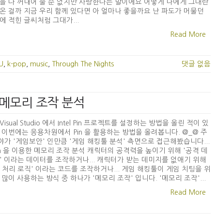
을 다 꺼내어 줄 순 없지만 사랑한다는 말이에요 어떻게 나에게 그대란
온 걸까 지금 우리 함께 있다면 아 얼마나 좋을까요 난 파도가 머물던
에 적힌 글씨처럼 그대가...
Read More
IU
,
k-pop
,
music
,
Through The Nights
댓글 없음
 - 메모리 조작 분석
isual Studio 에서 Intel Pin 프로젝트를 설정하는 방법을 올린 적이 있
 이번에는 응용차원에서 Pin 을 활용하는 방법을 올려봅니다. @_@ 주
가 '게임보안' 인만큼 '게임 해킹툴 분석' 측면으로 접근해봤습니다...
 Pin 을 이용한 메모리 조작 분석 캐릭터의 공격력을 높이기 위해 '공격 데
' 이라는 데이터를 조작하거나... 캐릭터가 받는 데미지를 없애기 위해
 처리 로직' 이라는 코드를 조작하거나... 게임 해킹툴이 게임 치팅을 위
 많이 사용하는 방식 중 하나가 '메모리 조작' 입니다. '메모리 조작'...
Read More