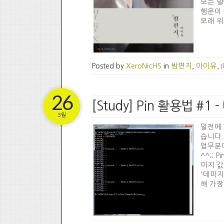
모든 말
행운이 
모래 위
Posted by
XeroNicHS
in
밤편지
,
아이유
,
26
[Study] Pin 활용법 #1
3월
일전에 V
습니다.
업무분야
^^;;
미지 값
'데미지
해 가장