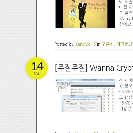
이 되줄
머릴 만
고 싶으
Marr
싶어요 M
Posted by
XeroNicHS
in
구윤회
,
마크툽
,
14
[주절주절] Wanna Cry
5월
전 세계
한 정보
- SM
도 랜섬
- SM
내용은 다음과
------- 