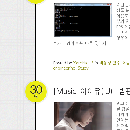
지난번에
킹툴 분
이용도 
부의 함
FPS 
데미지 
경우에 
수가 게임이 아닌 다른 곳에서...
Posted by
XeroNicHS
in
비정상 함수 호출
engineering
,
Study
30
[Music] 아이유(IU) - 
3월
믿고 듣
를 휩쓸
가까이 
언제든 
씨처럼 