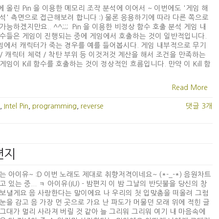
 올린 Pin 을 이용한 메모리 조작 분석에 이어서 ~ 이번에도 '게임 해
석' 측면으로 접근해보려 합니다 :) 물론 응용하기에 따라 다른 쪽으로
가능하겠지만요.. ^^;;; Pin 을 이용한 비정상 함수 호출 분석 게임 내
수들은 게임이 진행되는 중에 게임에서 호출하는 것이 일반적입니다.
게임에서 캐릭터가 죽는 경우를 예를 들어봅시다. 게임 내부적으로 무기
/ 캐릭터 체력 / 착탄 부위 등 이것저것 계산을 해서 조건을 만족하는
게임이 Kill 함수를 호출하는 것이 정상적인 흐름입니다. 만약 이 Kill 함
Read More
,
Intel Pin
,
programming
,
reverse
댓글 3개
밤편지
는 아이유~ :D 이번 노래도 제대로 취향저격이네요~ (*-_-*) 음원차트
고 있는 중... ㅋ 아이유(IU) - 밤편지 이 밤 그날의 반딧불을 당신의 창
보낼게요 음 사랑한다는 말이에요 나 우리의 첫 입맞춤을 떠올려 그럼
눈을 감고 음 가장 먼 곳으로 가요 난 파도가 머물던 모래 위에 적힌 글
그대가 멀리 사라져 버릴 것 같아 늘 그리워 그리워 여기 내 마음속에