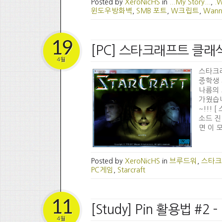
Posted by
XeroNicHS
in
...My Story...
,
.
윈도우방화벽
,
SMB 포트
,
W크립트
,
Wann
19
[PC] 스타크래프트 클래식
4월
스타크래
중학생 
나름의 
가웠습니
~!!!
소드 진
면 이 모
Posted by
XeroNicHS
in
브루드워
,
스타크
PC게임
,
Starcraft
11
[Study] Pin 활용법 #
4월