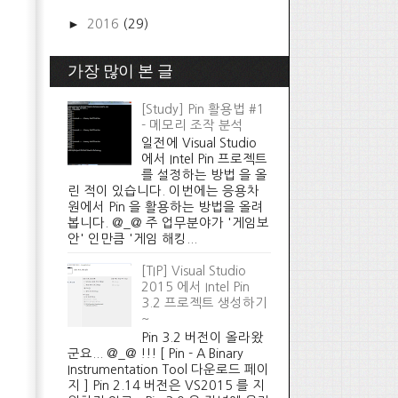
►
2016
(29)
가장 많이 본 글
[Study] Pin 활용법 #1
- 메모리 조작 분석
일전에 Visual Studio
에서 Intel Pin 프로젝트
를 설정하는 방법 을 올
린 적이 있습니다. 이번에는 응용차
원에서 Pin 을 활용하는 방법을 올려
봅니다. @_@ 주 업무분야가 '게임보
안' 인만큼 '게임 해킹...
[TIP] Visual Studio
2015 에서 Intel Pin
3.2 프로젝트 생성하기
~
Pin 3.2 버전이 올라왔
군요... @_@ !!! [ Pin - A Binary
Instrumentation Tool 다운로드 페이
지 ] Pin 2.14 버전은 VS2015 를 지