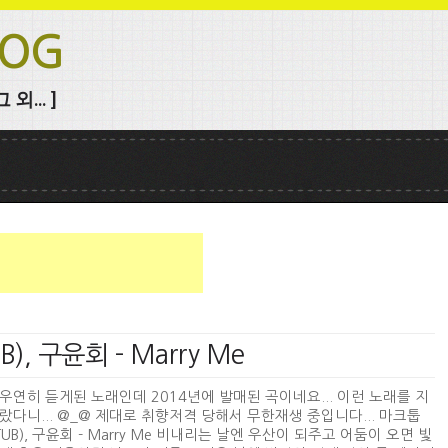
LOG
외... ]
), 구윤회 - Marry Me
우연히 듣게된 노래인데 2014년에 발매된 곡이네요... 이런 노래를 지
랐다니... @_@ 제대로 취향저격 당해서 무한재생 중입니다... 마크툽
TUB), 구윤회 - Marry Me 비내리는 날엔 우산이 되주고 어둠이 오면 빛