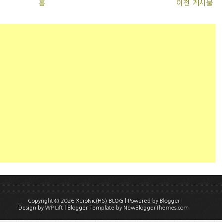
홈
이전 게시물
Copyright ©
2026
XeroNic(HS) BLOG
| Powered by
Blogger
Design by
WP Lift
| Blogger Template by
NewBloggerThemes.com