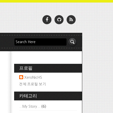
프로필
XeroNicHS
전체 프로필 보기
카테고리
...My Story...
(6)