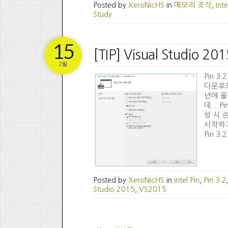
Posted by
XeroNicHS
in
메모리 조작
,
Inte
Study
15
[TIP] Visual Studio
2월
Pin 3.
다운로드 
년에 올
데... 
성 시 
시작하기 
Pin 3
Posted by
XeroNicHS
in
Intel Pin
,
Pin 3.2
Studio 2015
,
VS2015