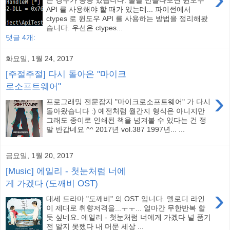
API 를 사용해야 할 때가 있는데... 파이썬에서
ctypes 로 윈도우 API 를 사용하는 방법을 정리해봤
습니다. 우선은 ctypes...
댓글 4개:
화요일, 1월 24, 2017
[주절주절] 다시 돌아온 "마이크
로소프트웨어"
›
프로그래밍 전문잡지 "마이크로소프트웨어" 가 다시
돌아왔습니다 :) 예전처럼 월간지 형식은 아니지만
그래도 종이로 인쇄된 책을 넘겨볼 수 있다는 건 정
말 반갑네요 ^^ 2017년 vol.387 1997년... ...
금요일, 1월 20, 2017
[Music] 에일리 - 첫눈처럼 너에
게 가겠다 (도깨비 OST)
›
대세 드라마 "도깨비" 의 OST 입니다. 멜로디 라인
이 제대로 취향저격을...ㅜㅜ... 얼마간 무한반복 할
듯 싶네요. 에일리 - 첫눈처럼 너에게 가겠다 널 품기
전 알지 못했다 내 머문 세상 ...