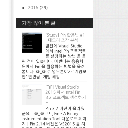
►
2016
(29)
가장 많이 본 글
[Study] Pin 활용법 #1
- 메모리 조작 분석
일전에 Visual Studio
에서 Intel Pin 프로젝트
를 설정하는 방법 을 올
린 적이 있습니다. 이번에는 응용차
원에서 Pin 을 활용하는 방법을 올려
봅니다. @_@ 주 업무분야가 '게임보
안' 인만큼 '게임 해킹...
[TIP] Visual Studio
2015 에서 Intel Pin
3.2 프로젝트 생성하기
~
Pin 3.2 버전이 올라왔
군요... @_@ !!! [ Pin - A Binary
Instrumentation Tool 다운로드 페이
지 ] Pin 2.14 버전은 VS2015 를 지