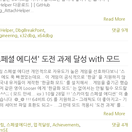
Helper 다운로드 ] [ GitHub
_AttachHelper...
Read More
hHelper
,
DbgBreakPoint
,
댓글 9개
gineering
,
x32dbg
,
x64dbg
림 스페셜 에디션' 도전 과제 달성 with 모드
림 스페셜 에디션 개인적으로 자유도가 높은 게임을 선호하다보니 '스
 에도 푹 빠졌었는데요... 이 게임이 공식적으로 '한글' 을 지원하지 않
국내 유저들이 제작한 '한글화 모드' 를 설치해서... 게임을 즐기곤 했습
) 저 같은 영어 Looser 에게 '한글화 모드' 는 없어서는 안될 필수 모드랄
 ^^;;; ( 모드 만세.... ioi ) 10월 28일 !! '스카이림 스페셜 에디션' 이 출
습니다. @_@ !!! 64비트 OS 를 지원하고~ 그래픽도 더 좋아지고~ 기
의 세이브 파일 호환도 되고~ ....그런데 모드 적용시 '도전 과제' 를...
Read More
림
,
스페셜에디션
,
업적달성
,
Achievements
,
댓글 4개
imSE