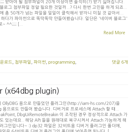
 -_-;;; 받아야 될 첨부파일이 20개 이상이면 솔직히(?) 받기 싫어집니다.
블로그 첨부파일 정말 필요한 것일까...? 다시 한번 고민을 하게 되죠...
에 총 50개가 넘는 파일을 일일이 클릭해서 받자니 미칠 것 같아서...
 하다가 파이썬으로 뚝딱뚝딱 만들어봤습니다. 일단은 '네이버 블로그'
^^;;;; [...
Read More
운로드
,
첨부파일
,
파이썬
,
programming
,
댓글 6개
r (x64dbg plugin)
OllyDBG 용으로 만들었던 플러그인(http://iam-hs.com/207)을
bg 용으로도 만들어 봤습니다. 디버거로 프로세스에 Attach 할 때...
eakPoint, DbgUiRemoteBreakin 이 조작된 경우 정상적으로 Attach 가
도 있는데요.. 해당 API 들을 원래대로 복구시켜서 Attach 가능하게 해
러그인입니다~ :) dp32 파일은 32비트용 디버거 플러그인 폴더에,
 파일은 64비트용 디버거 플러그인 폴더에 넣어주면 됩니다. [