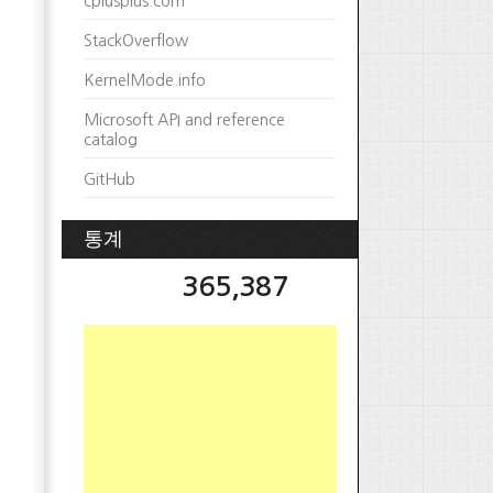
cplusplus.com
StackOverflow
KernelMode.info
Microsoft API and reference
catalog
GitHub
통계
365,387