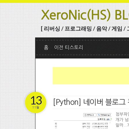
XeroNic(HS) B
[ 리버싱 / 프로그래밍 / 음악 / 게임 / 그 
홈
이전 티스토리
13
[Python] 네이버 블로그
11월
첨부파일
개가 넘
말까..