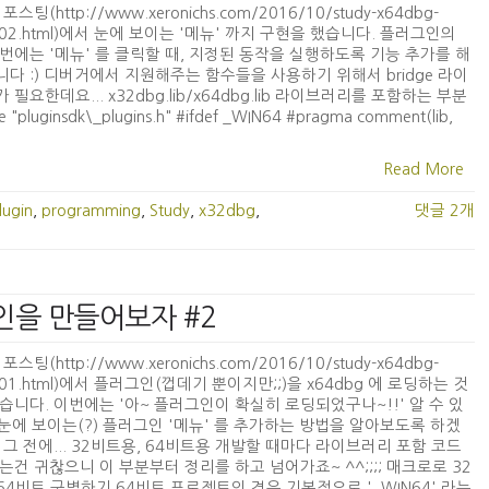
포스팅(http://www.xeronichs.com/2016/10/study-x64dbg-
in-02.html)에서 눈에 보이는 '메뉴' 까지 구현을 했습니다. 플러그인의
번에는 '메뉴' 를 클릭할 때, 지정된 동작을 실행하도록 기능 추가를 해
다 :) 디버거에서 지원해주는 함수들을 사용하기 위해서 bridge 라이
 필요한데요... x32dbg.lib/x64dbg.lib 라이브러리를 포함하는 부분
insdk\_plugins.h" #ifdef _WIN64 #pragma comment(lib,
Read More
lugin
,
programming
,
Study
,
x32dbg
,
댓글 2개
러그인을 만들어보자 #2
포스팅(http://www.xeronichs.com/2016/10/study-x64dbg-
n-01.html)에서 플러그인(껍데기 뿐이지만;;)을 x64dbg 에 로딩하는 것
습니다. 이번에는 '아~ 플러그인이 확실히 로딩되었구나~!!' 알 수 있
. 눈에 보이는(?) 플러그인 '메뉴' 를 추가하는 방법을 알아보도록 하겠
 그 전에... 32비트용, 64비트용 개발할 때마다 라이브러리 포함 코드
는건 귀찮으니 이 부분부터 정리를 하고 넘어가죠~ ^^;;;; 매크로로 32
 64비트 구별하기 64비트 프로젝트의 경우 기본적으로 '_WIN64' 라는