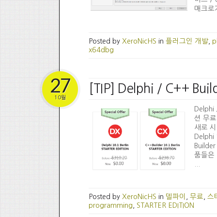
매크로가
Posted by
XeroNicHS
in
플러그인 개발
,
p
x64dbg
27
[TIP] Delphi / C++
10월
Delph
션 무료
새로 시
Delphi
Build
품들은 
...
Posted by
XeroNicHS
in
델파이
,
무료
,
스
programming
,
STARTER EDITION