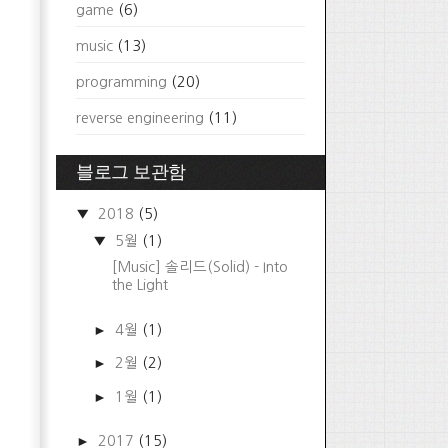
game
(6)
music
(13)
programming
(20)
reverse engineering
(11)
블로그 보관함
▼
2018
(5)
▼
5월
(1)
[Music] 솔리드(Solid) - Into
the Light
►
4월
(1)
►
2월
(2)
►
1월
(1)
►
2017
(15)