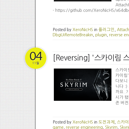
Attach
- https://github.com/XeroNicHS/x64dbg
Posted by
XeroNicHS
in
플러그인
,
Attac
DbgUiRemoteBreakin
,
plugin
,
reverse en
04
[Reversing] '스카이
11월
스카이
카이림'
다보니 
니다 :
까요..?
시가 됐
존 버전
Posted by
XeroNicHS
in
도전과제
,
스카이
game
,
reverse engineering
,
Skyrim
,
Skyr