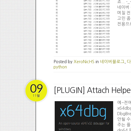
죠...
네이버 
며칠 전
고민 좀
전용으로~ 
Posted by
XeroNicHS
in
네이버블로그
,
다
python
09
[PLUGIN] Attach Helpe
11월
예~전에 
x64d
DbgBr
안될 수
주는 플
dp64