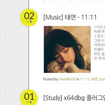
02
[Music] 태연 - 11:11
11월
1시간 
씨에 어
:) 믿고
그런 시
자락처럼
이별이 
모든 걸
만 해 Na
Posted by
XeroNicHS
in
11:11
,
태연
,
k-
01
[Study] x64dbg 플
11월