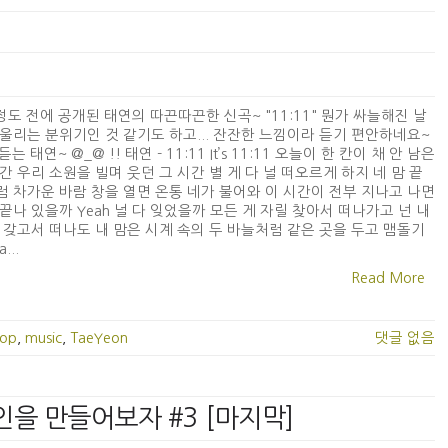
정도 전에 공개된 태연의 따끈따끈한 신곡~ "11:11" 뭔가 싸늘해진 날
울리는 분위기인 것 같기도 하고... 잔잔한 느낌이라 듣기 편안하네요~
 듣는 태연~ @_@ !! 태연 - 11:11 It’s 11:11 오늘이 한 칸이 채 안 남은
간 우리 소원을 빌며 웃던 그 시간 별 게 다 널 떠오르게 하지 네 맘 끝
 차가운 바람 창을 열면 온통 네가 불어와 이 시간이 전부 지나고 나면
끝나 있을까 Yeah 널 다 잊었을까 모든 게 자릴 찾아서 떠나가고 넌 내
 갖고서 떠나도 내 맘은 시계 속의 두 바늘처럼 같은 곳을 두고 맴돌기
...
Read More
pop
,
music
,
TaeYeon
댓글 없음
러그인을 만들어보자 #3 [마지막]