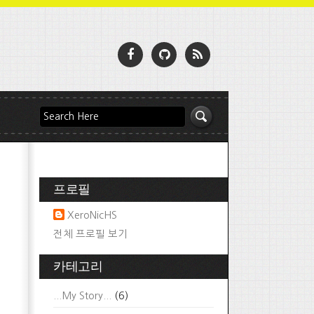
프로필
XeroNicHS
전체 프로필 보기
카테고리
...My Story...
(6)