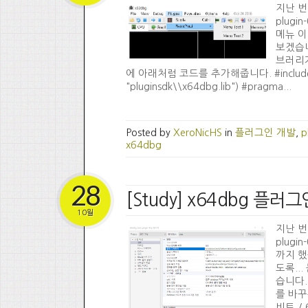
지난 번 
plug
메뉴 이
보겠습니
브러리가
에 아래처럼 코드를 추가해줍니다. #include "plug
"pluginsdk\\x64dbg.lib") #pragma...
Posted by
XeroNicHS
in
플러그인 개발
,
p
x64dbg
28
[Study] x64dbg 플
10월
지난 번 
plugi
까지 했
도록..
습니다.
를 바꾸
비트 /