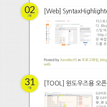
02
[Web] SyntaxHighlig
2월
티스토리
다. Bl
스팅 버
: http
은 복잡하
드를 추가하
Posted by
XeroNicHS
in
프로그래밍
,
blo
web
31
[TOOL] 윈도우즈용 오픈
1월
64비트
할 64
@_@ 