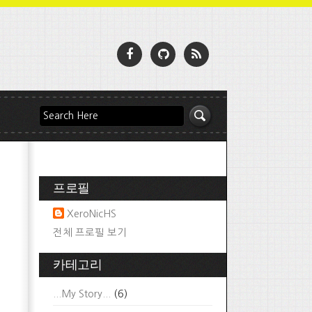
프로필
XeroNicHS
전체 프로필 보기
카테고리
...My Story...
(6)