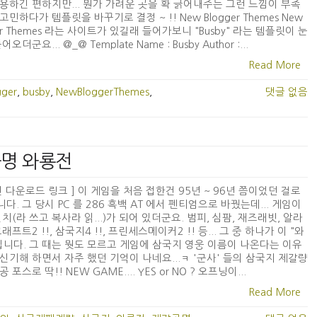
용하긴 편하지만... 뭔가 가려운 곳을 확 긁어내주는 그런 느낌이 부족
고민하다가 템플릿을 바꾸기로 결정 ~ !! New Blogger Themes New
ger Themes 라는 사이트가 있길래 들어가보니 "Busby" 라는 템플릿이 눈
오더군요... @_@ Template Name : Busby Author :...
Read More
gger
,
busby
,
NewBloggerThemes
,
댓글 없음
공명 와룡전
전 다운로드 링크 ] 이 게임을 처음 접한건 95년 ~ 96년 쯤이었던 걸로
다. 그 당시 PC 를 286 흑백 AT 에서 펜티엄으로 바꿨는데... 게임이
설치(라 쓰고 복사라 읽...)가 되어 있더군요. 범피, 심팜, 재즈래빗, 알라
래프트2 !!, 삼국지4 !!, 프린세스메이커2 !! 등... 그 중 하나가 이 "와
입니다. 그 때는 뭣도 모르고 게임에 삼국지 영웅 이름이 나온다는 이유
신기해 하면서 자주 했던 기억이 나네요...ㅋ '군사' 들의 삼국지 제갈량
 포스로 딱!! NEW GAME.... YES or NO ? 오프닝이...
Read More