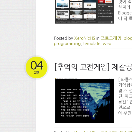
릿이 적
한지라 
Blog
에 딱 들어
Posted by
XeroNicHS
in
프로그래밍
,
blo
programming
,
template
,
web
04
[추억의 고전게임] 제갈
2월
[ 와룡
기억합니
몇 개 
딘, 워크
룡전" 
만으로 
이 주인공