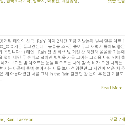
임
,
삼국제패계략
,
삼국지
,
와룡전
,
제갈공명
,
댓글 없음
공개된 태연의 신곡 'Rain' 이제 2시간 조금 지났는데 벌써 멜론 차트 1
@_@;;; 지금 듣고있는데... 볼륨을 조~금 줄여두고 새벽에 들어도 좋은
 곡입니다 :-) 태연 - Rain 텅 빈 회색 빛 거린 참 허전해 쓸쓸한 기분에
 열어 내민 두 손위로 떨어진 빗방울 가득 고이는 그리움 나의 맘에 흘
 네가 보고픈 밤 차오르는 눈물 떠오르는 나의 맘 속 비가 오면 내리는
번지는 아픔에 흠뻑 쏟아지는 너를 보다 선명했던 그 시간에 멈춘 채 추
은 채 아름다웠던 너를 그려 in the Rain 길었던 참 눈이 부셨던 계절도
.
Read More
ic
,
Rain
,
TaeYeon
댓글 2개