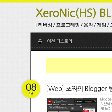
XeroNic(HS) B
[ 리버싱 / 프로그래밍 / 음악 / 게임 / 그 
홈
이전 티스토리
08
[Web] 초짜의 Blogge
2월
Blog
지났네요
게 느껴