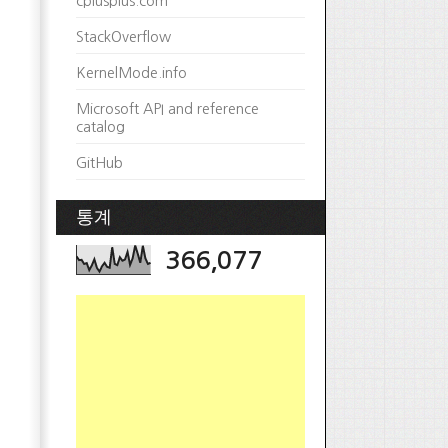
cplusplus.com
StackOverflow
KernelMode.info
Microsoft API and reference
catalog
GitHub
통계
366,077