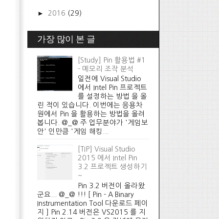
►
2016
(29)
가장 많이 본 글
[Study] Pin 활용법 #1
- 메모리 조작 분석
일전에 Visual Studio
에서 Intel Pin 프로젝트
를 설정하는 방법 을 올
린 적이 있습니다. 이번에는 응용차
원에서 Pin 을 활용하는 방법을 올려
봅니다. @_@ 주 업무분야가 '게임보
안' 인만큼 '게임 해킹...
[TIP] Visual Studio
2015 에서 Intel Pin
3.2 프로젝트 생성하기
~
Pin 3.2 버전이 올라왔
군요... @_@ !!! [ Pin - A Binary
Instrumentation Tool 다운로드 페이
지 ] Pin 2.14 버전은 VS2015 를 지