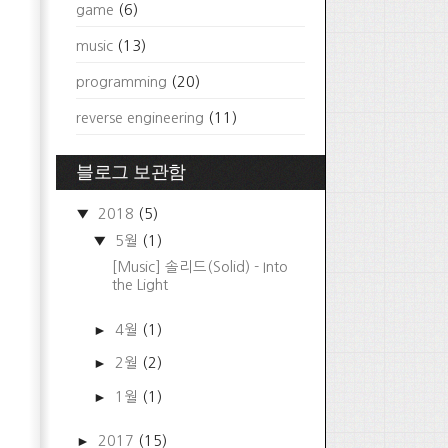
game
(6)
music
(13)
programming
(20)
reverse engineering
(11)
블로그 보관함
▼
2018
(5)
▼
5월
(1)
[Music] 솔리드(Solid) - Into
the Light
►
4월
(1)
►
2월
(2)
►
1월
(1)
►
2017
(15)