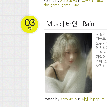
Posted by
XeroNicHS
in
고전게임
,
도스게
dos game
,
game
,
GRZ
03
[Music] 태연 - Rain
2월
자정에 
위군요 
분위기의
유리창을
러 왠지
기억에 
억에 젖
사진첩..
Posted by
XeroNicHS
in
태연
,
k-pop
,
mus