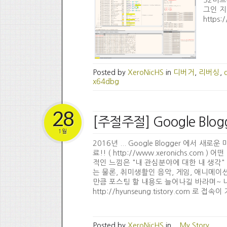
32비트용
그인 지원
https:
Posted by
XeroNicHS
in
디버거
,
리버싱
,
x64dbg
28
[주절주절] Google Blog
1월
2016년 ... Google Blogger 에
료!! ( http://www.xeronichs.
적인 느낌은 "내 관심분야에 대한 내 생각
는 물론, 취미생활인 음악, 게임, 애니메이
만큼 포스팅 할 내용도 늘어나길 바라며~ 
http://hyunseung.tistory.com 로 접속이
Posted by
XeroNicHS
in
...My Story...